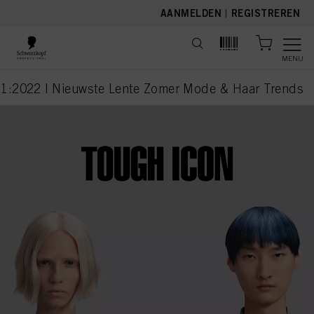
text.skipToContent
text.skipToNavigation
AANMELDEN
|
REGISTREREN
MENU
s 1:2022 | Nieuwste Lente Zomer Mode & Haar Trends
current page