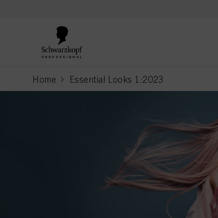
text.skipToContent
text.skipToNavigation
Home
Essential Looks 1:2023
current page