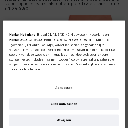
colour options, whilst also offering dedicated care in one
simple step.
Henkel Nederland
, Brugal 11, NL 3432 NZ Nieuwegein, Nederland en
Henkel AG & Co. KGaA
, Henkelstrasse 67, 40589 Duesseldorf, Duitsland
(gezamenlijk "Henkel" of "Wij"), verwerken samen als gezamenlijke
verwerkingsverantwoordelijken persoonsgegevens over u, met name over uw
gebruik van deze website en interacties ermee, door cookies en andere
soortgelijke technologieën (samen "cookies") op uw apparaat te plaatsen die
wij gebruiken om verdere informatie op te slaan/toegankelijk te maken zoals
hieronder beschreven.
Met uw toestemming zullen wij en onze partners (inclusief als
afzonderlijke
of
gezamenlijke
verwerkingsverantwoordelijken voor de verwerking zoals
Aanpassen
aangegeven in onze Gegevensbeschermingsverklaring waarnaar een link in
de voettekst, sectie "Cookies, Pixel, Fingerprints en vergelijkbare
technologieën", ook cookies gebruiken en gegevens over u verwerken om de
prestaties van deze website
te meten en te optimaliseren, om u
Alles aanvaarden
functionaliteiten te bieden die uw gebruik van deze website verbeteren
en/of voor gepersonaliseerde marketing
. Wij zullen uw gebruik van deze
website en uw commerciële interacties met ons (respectievelijk het bedrijf
Afwijzen
waarvoor u werkt) analyseren en op basis daarvan uw aankopen van onze