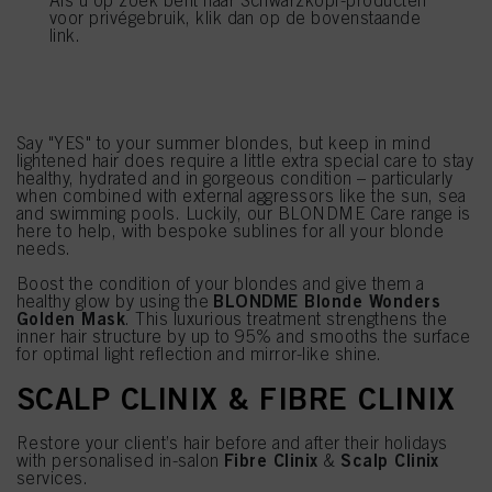
Help clients fight the damaging effects of sun exposure,
voor privégebruik, klik dan op de bovenstaande
sea water and swimming pools with our product
link.
recommendations, in-salon services and your expertise.
Discover the specialist ranges we have on offer below.
BLONDME
Say "YES" to your summer blondes, but keep in mind
lightened hair does require a little extra special care to stay
healthy, hydrated and in gorgeous condition – particularly
when combined with external aggressors like the sun, sea
and swimming pools. Luckily, our BLONDME Care range is
here to help, with bespoke sublines for all your blonde
needs.
Boost the condition of your blondes and give them a
BLONDME Blonde Wonders
healthy glow by using the
Golden Mask
. This luxurious treatment strengthens the
inner hair structure by up to 95% and smooths the surface
for optimal light reflection and mirror-like shine.
SCALP CLINIX & FIBRE CLINIX
Restore your client’s hair before and after their holidays
Fibre Clinix
Scalp Clinix
with personalised in-salon
&
services.