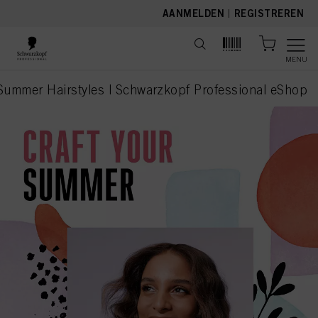
text.skipToContent
text.skipToNavigation
AANMELDEN
|
REGISTREREN
MENU
 Summer Hairstyles | Schwarzkopf Professional eShop
current page