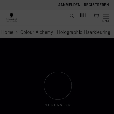
text.skipToContent
text.skipToNavigation
AANMELDEN
|
REGISTREREN
MENU
Home
Colour Alchemy | Holographic Haarkleuring
current page