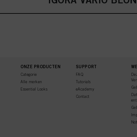
ONZE PRODUCTEN
SUPPORT
WE
Categorie
FAQ
De
Ve
Alle merken
Tutorials
Ge
Essential Looks
eAcademy
Da
Contact
ent
Geb
Imp
Not