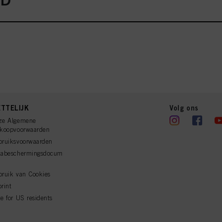
TTELIJK
Volg ons
ze Algemene
rkoopvoorwaarden
bruiksvoorwaarden
tabeschermingsdocum
ruik van Cookies
rint
e for US residents