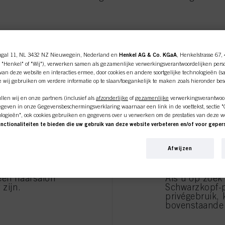
 maskers
ugal 11, NL 3432 NZ Nieuwegein, Nederland en
Henkel AG & Co. KGaA
, Henkelstrasse 67,
 "Henkel" of "Wij"), verwerken samen als gezamenlijke verwerkingsverantwoordelijken pers
ine shop is exclusief voor prof
an deze website en interacties ermee, door cookies en andere soortgelijke technologieën (s
e wij gebruiken om verdere informatie op te slaan/toegankelijk te maken zoals hieronder be
klanten.
len wij en onze partners (inclusief als
afzonderlijke
of
gezamenlijke
verwerkingsverantwoor
geven in onze Gegevensbeschermingsverklaring waarnaar een link in de voettekst, sectie "Co
ologieën", ook cookies gebruiken en gegevens over u verwerken om de prestaties van deze w
unctionaliteiten te bieden die uw gebruik van deze website verbeteren en/of voor gepe
an deze website en uw commerciële interacties met ons (respectievelijk het bedrijf waarvoo
nkopen van onze producten op websites van derden bijhouden, onze informatie over bedrijfs
SSIONEEL
IK BE
Afwijzen
over u aanmaken die verrijkt kunnen worden met gegevens die van derden en andere website
en voor gepersonaliseerde marketingdoeleinden, met name om reclame-advertenties weer te 
beeld op basis van uw geïdentificeerde interesses) op deze website en andere (externe) medi
n zijn toegewezen, en om het succes van reclamecampagnes te meten en te optimaliseren.
een haarsalon
Als u op zoek
 zijn.
Schwarzkopf-
e over de verwerking van uw gegevens in onze Verklaring Gegevensbescherming waarnaar u 
privégebruik, 
ies, Pixel, Vingerafdrukken en vergelijkbare technologieën"). U kunt uw toestemming te allen
bovenstaande 
 cookies op onze website uit te schakelen onder "Cookie-instellingen" (link in voettekst). Voo
bsite worden gebruikt, met name over hun bewaarperiode, kunt u de gedetailleerde informati