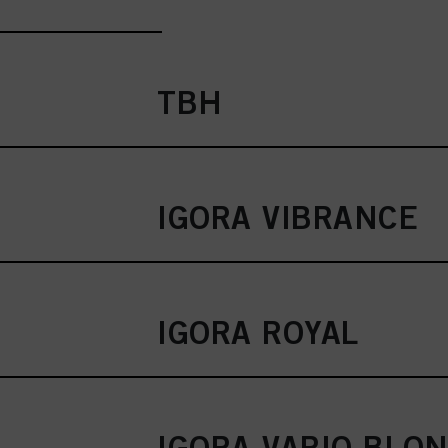
raadplegen door hieron
Als u op "Cookie-instel
toestaan voor een of m
van cookies en met de 
alleen cookies gebruikt
TBH
IGORA VIBRANCE
IGORA ROYAL
IGORA VARIO BLO