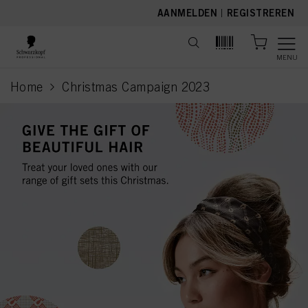
text.skipToContent
text.skipToNavigation
AANMELDEN
|
REGISTREREN
MENU
Home
Christmas Campaign 2023
current page