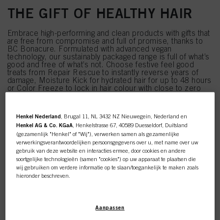
THE GIFT OF HEALTHY HAIR
Embrace high-performing and clean products with gifts that
are free from compromise and full of promise, thanks to
BC Bonacure. Formulated with advanced vegan
technology, our sustainably packaged range is full of what’s
good and free of what’s not. Choose festive feel good
treats from Repair Rescue to instantly reverse years of
damage, Moisture Kick for hydrated hair for up to 48 hours
or Color Freeze to lock in hair colour with close to zero
fade.
Henkel Nederland
, Brugal 11, NL 3432 NZ Nieuwegein, Nederland en
SHOP NOW
Henkel AG & Co. KGaA
, Henkelstrasse 67, 40589 Duesseldorf, Duitsland
(gezamenlijk "Henkel" of "Wij"), verwerken samen als gezamenlijke
verwerkingsverantwoordelijken persoonsgegevens over u, met name over uw
gebruik van deze website en interacties ermee, door cookies en andere
soortgelijke technologieën (samen "cookies") op uw apparaat te plaatsen die
wij gebruiken om verdere informatie op te slaan/toegankelijk te maken zoals
hieronder beschreven.
Met uw toestemming zullen wij en onze partners (inclusief als
afzonderlijke
of
gezamenlijke
verwerkingsverantwoordelijken voor de verwerking zoals
Aanpassen
aangegeven in onze Gegevensbeschermingsverklaring waarnaar een link in
Deze online shop is
de voettekst, sectie "Cookies, Pixel, Fingerprints en vergelijkbare