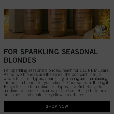
Als u op "Cookie-instellingen" klikt, kunt u meer informatie vinden over de
verwerking van uw gegevens / het gebruik van cookies en deze toestaan voor
een of meer van de hierboven genoemde doeleinden. Door op "Alles
aanvaarden" te klikken, gaat u akkoord met het gebruik van cookies en met
de verwerking van uw persoonsgegevens voor alle hierboven vermelde
doeleinden. Als u op "Afwijzen" klikt, worden alleen cookies gebruikt die
technisch noodzakelijk zijn om u deze website aan te kunnen bieden..
FOR SPARKLING SEASONAL
BLONDES
For sparkling seasonal blondes, reach for BLONDME care.
As no two blondes are the same, the compact line-up
caters to all hair types, nourishing, treating and maintaining
the best in blonde for your clients. Choose from: the Light
Range for fine to medium hair types, the Rich Range for
medium to coarser textures, or the Cool Range to remove
brassiness and neutralise yellow undertones.
SHOP NOW