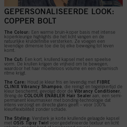
GEPERSONALISEERDE LOOK:
COPPER BOLT
The Colour:
Een warme bruin-koper basis met intense
koperkleurige highlights die het licht vangen en de
natuurlijke kruldefinitie versterken. Ze voegen een
levendige dimensie toe die bij elke beweging tot leven
komt.
The Cut:
Een kort, krullend kapsel met een speelse
vorm. De krullen krijgen de vrijheid om te bewegen,
waardoor het haar moeiteloos volume en een dynamisch
ritme krijgt.
The Care:
FIBRE
Houd je kleur fris en levendig met
CLINIX Vibrancy Shampoo
, die reinigt en tegelijkertijd de
Vibrancy Conditioner
kleur beschermt, gevolgd door de
.
COLOUR ENABLER Hair Sealer
Breng de
aan, een semi-
permanent kleurmasker met bonding-technologie dat
intens verzorgt en directe glans geeft – voor 100%
kleurflexibiliteit zonder schade.
The Styling:
Versterk je korte krullende gelaagde kapsel
OSiS Tipsy Twirl
met
voor gedefinieerde textuur en licht