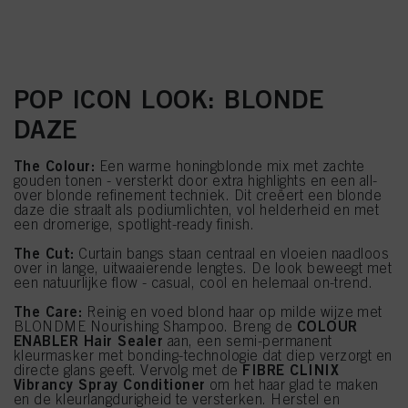
POP ICON LOOK: BLONDE
DAZE
The Colour:
Een warme honingblonde mix met zachte
gouden tonen - versterkt door extra highlights en een all-
over blonde refinement techniek. Dit creëert een blonde
daze die straalt als podiumlichten, vol helderheid en met
een dromerige, spotlight-ready finish.
The Cut:
Curtain bangs staan centraal en vloeien naadloos
over in lange, uitwaaierende lengtes. De look beweegt met
een natuurlijke flow - casual, cool en helemaal on-trend.
The Care:
Reinig en voed blond haar op milde wijze met
COLOUR
BLONDME Nourishing Shampoo. Breng de
ENABLER Hair Sealer
aan, een semi-permanent
kleurmasker met bonding-technologie dat diep verzorgt en
FIBRE CLINIX
directe glans geeft. Vervolg met de
Vibrancy Spray Conditioner
om het haar glad te maken
en de kleurlangdurigheid te versterken. Herstel en