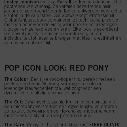
Lesley Jennison
Lisa Farrall
en
verkennen de iconische
poptrends van vandaag. Ze vertalen deze trends naar
gedurfde, gepersonaliseerde looks, ontworpen voor echte
klanten in de salonstoel. Als Schwarzkopf Professional
Global Ambassadors combineren zij technische precisie
met een onbevreesde visie, waarmee ze het alledaagse
uitdagen en zelfexpressie vieren. Elke look is gecreëerd
om zowel jou als je klanten te versterken, en om
individualiteit tot leven te brengen met kleur, creativiteit en
een onmiskenbare stijl.
POP ICON LOOK: RED PONY
The Colour:
Een rijke rood-koper tint, bereikt met een
peek-a-boo techniek, voegt verborgen diepte en
levendige kleuraccenten toe, wat zorgt voor een
dynamische, multidimensionale finish.
The Cut:
Dynamische, zachte krullen in combinatie met
een micropony versterken een egale lengte, en creëren
zo textuur, beweging en een levendige, moderne vorm -
moeiteloos te stylen en vol persoonlijkheid
The Care:
FIBRE CLINIX
Reinig en bescherm kleur met