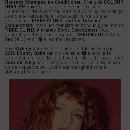
Vibrancy Shampoo en Conditioner
COLOUR
. Breng de
ENABLER
Hair Sealer aan, een semi-permanent
kleurmasker dat is geformuleerd met bonding-technologie
voor diepe verzorging en directe glans. Verzorg en
FIBRE CLINIX Instant Infusion
versterk met
Concentrate
, maak het haar glad en behoud glans met de
FIBRE CLINIX Vibrancy Spray Conditioner
. Voor
CHROMA ID 7-77 +
kleurbehoud, fris de tinten op met
Red (4:1)
voor rijke, warme resultaten.
The Styling:
Voor zachte, pluisvrije definitie breng je
OSiS Bounty Balm
aan om de natuurlijke textuur te
versterken en in controle te houden. Maak de look af met
OSiS Air Whip
voor lichtgewicht volume dat in lagen kan
worden opgebouwd, voor meer stevigheid zonder
plakkerigheid of hardheid.