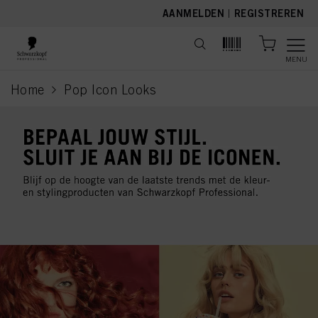
text.skipToContent
text.skipToNavigation
AANMELDEN
|
REGISTREREN
MENU
Home
Pop Icon Looks
current page