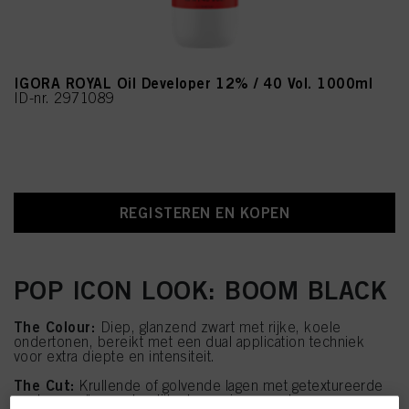
IGORA ROYAL Oil Developer 12% / 40 Vol. 1000ml
ID-nr. 2971089
REGISTEREN EN KOPEN
POP ICON LOOK: BOOM BLACK
The Colour:
Diep, glanzend zwart met rijke, koele
ondertonen, bereikt met een dual application techniek
voor extra diepte en intensiteit.
The Cut:
Krullende of golvende lagen met getextureerde
punten creëren natuurlijke beweging en volume.