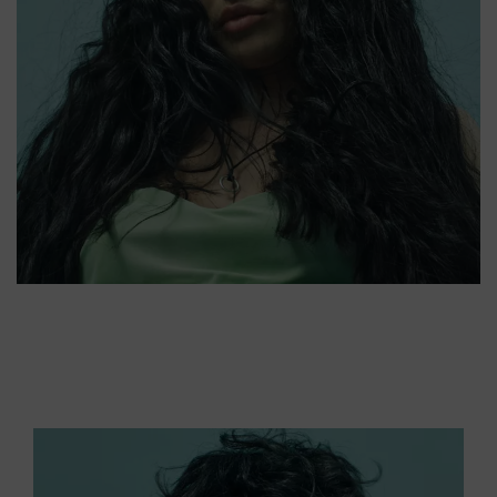
interesses) op deze website en andere (externe) media via de apparaten die
aan u of uw huishouden zijn toegewezen, en om het succes van
reclamecampagnes te meten en te optimaliseren.
U vindt meer informatie over de verwerking van uw gegevens in onze
Verklaring Gegevensbescherming waarnaar u een link vindt in de voettekst
(sectie "Cookies, Pixel, Vingerafdrukken en vergelijkbare technologieën"). U
kunt uw toestemming te allen tijde met werking voor de toekomst intrekken
door cookies op onze website uit te schakelen onder "Cookie-instellingen" (link
in voettekst). Voor meer informatie over de cookies die op deze website worden
gebruikt, met name over hun bewaarperiode, kunt u de gedetailleerde
informatie over elke cookie raadplegen door hieronder op "aanpassen" te
klikken.
Als u op "Cookie-instellingen" klikt, kunt u meer informatie vinden over de
verwerking van uw gegevens / het gebruik van cookies en deze toestaan voor
een of meer van de hierboven genoemde doeleinden. Door op "Alles
aanvaarden" te klikken, gaat u akkoord met het gebruik van cookies en met
de verwerking van uw persoonsgegevens voor alle hierboven vermelde
doeleinden. Als u op "Afwijzen" klikt, worden alleen cookies gebruikt die
technisch noodzakelijk zijn om u deze website aan te kunnen bieden..