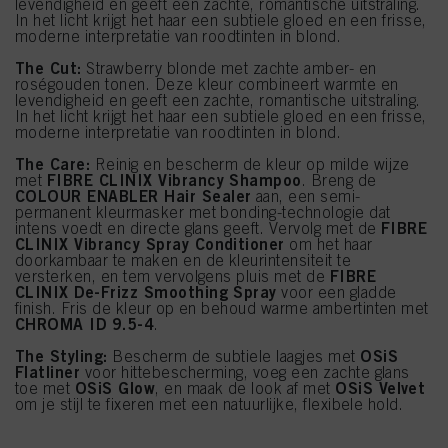
levendigheid en geeft een zachte, romantische uitstraling.
In het licht krijgt het haar een subtiele gloed en een frisse,
moderne interpretatie van roodtinten in blond.
The Cut:
Strawberry blonde met zachte amber- en
roségouden tonen. Deze kleur combineert warmte en
levendigheid en geeft een zachte, romantische uitstraling.
In het licht krijgt het haar een subtiele gloed en een frisse,
moderne interpretatie van roodtinten in blond.
The Care:
Reinig en bescherm de kleur op milde wijze
FIBRE CLINIX Vibrancy Shampoo
met
. Breng de
COLOUR ENABLER Hair Sealer
aan, een semi-
permanent kleurmasker met bonding-technologie dat
FIBRE
intens voedt en directe glans geeft. Vervolg met de
CLINIX Vibrancy Spray Conditioner
om het haar
doorkambaar te maken en de kleurintensiteit te
FIBRE
versterken, en tem vervolgens pluis met de
CLINIX De-Frizz Smoothing Spray
voor een gladde
finish. Fris de kleur op en behoud warme ambertinten met
CHROMA ID 9.5-4
.
The Styling:
OSiS
Bescherm de subtiele laagjes met
Flatliner
voor hittebescherming, voeg een zachte glans
OSiS Glow
OSiS Velvet
toe met
, en maak de look af met
om je stijl te fixeren met een natuurlijke, flexibele hold.