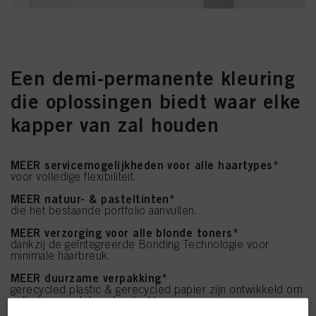
Een demi-permanente kleuring
die oplossingen biedt waar elke
kapper van zal houden
MEER servicemogelijkheden voor alle haartypes*
voor volledige flexibiliteit.
MEER natuur- & pasteltinten*
die het bestaande portfolio aanvullen.
MEER verzorging voor alle blonde toners*
dankzij de geïntegreerde Bonding Technologie voor
minimale haarbreuk.
MEER duurzame verpakking*
gerecycled plastic & gerecycled papier zijn ontwikkeld om
volledig recyclebaar te zijn.**