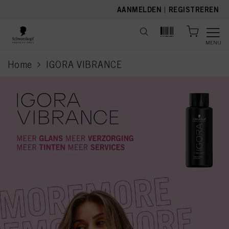
text.skipToContent
text.skipToNavigation
AANMELDEN
|
REGISTREREN
MENU
Home
IGORA VIBRANCE
current page