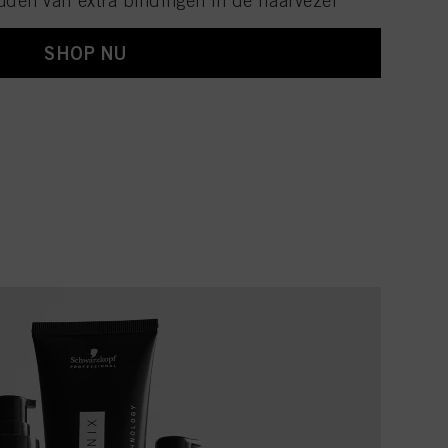
den van extra bindingen in de haarvezel
SHOP NU