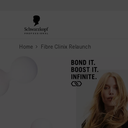
text.skipToContent
text.skipToNavigation
Home
Fibre Clinix Relaunch
current page