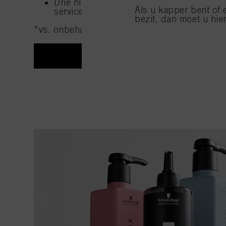
Drie nieuwe boosters maken het verder m
Als u kapper bent of 
service aan te passen aan het haartype va
bezit, dan moet u hier
*vs. onbehandeld haar
SHOP NU