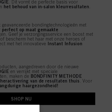
OGIE
. Dit vormt de perfecte basis voor
het behoud van in-salon kleurresultaten
n
.​
t geavanceerde bondingtechnologieën met
perfect op maat gemaakte
r
en. Geef je verzorgingsservice een boost met
 of bescherm het haar met onze heroes of
Instant Infusion
ect met het innovatieve
oducten, aangedreven door de nieuwe
GIE
en verrijkt met speciale
BONDFINITY METHODE
nten, maken de
heractivering van de resultaten thuis
r
. Voor
langdurige haargezondheid!
SHOP NU