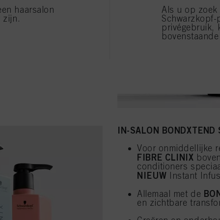
ogelijk om de in-salon
een haarsalon
Als u op zoek
n elke klant.
 zijn.
Schwarzkopf-
privégebruik, 
bovenstaande 
IN-SALON BONDXTEND 
Voor onmiddellijke r
FIBRE CLINIX
boven
conditioners speciaa
NIEUW
Instant Infu
BO
Allemaal met de
en zichtbare transfo