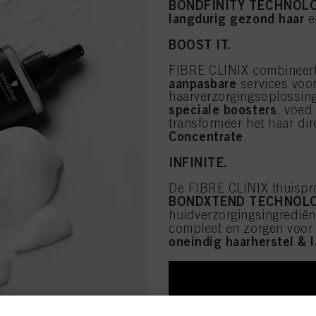
BONDFINITY TECHNOL
langdurig gezond haar
e
BOOST IT.
FIBRE CLINIX combineer
aanpasbare
services voo
haarverzorgingsoplossing
speciale boosters
, voed
transformeer het haar dir
Concentrate
.
INFINITE.
De FIBRE CLINIX thuispr
BONDXTEND
TECHNOLO
huidverzorgingsingredië
compleet en zorgen voo
oneindig haarherstel & 