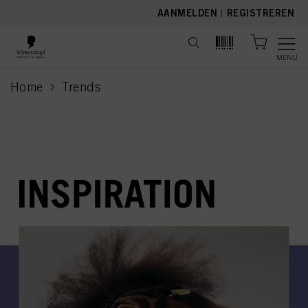
text.skipToContent
text.skipToNavigation
AANMELDEN
|
REGISTREREN
MENU
Home
Trends
current page