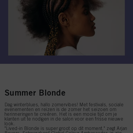
Summer Blonde
Dag winterblues, hallo zomervibes! Met festivals, sociale
evenementen en reizen is de zomer het seizoen om
herinneringen te creëren. Het is een mooie tijd om je
klanten uit te nodigen in de salon voor een frisse nieuwe
look.
"Lived-in Blonde is super groot op dit moment," zegt Arjan
Bevers, Schwarzkopf Global Colour Ambassador, in zijn