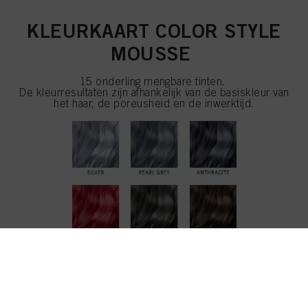
KLEURKAART COLOR STYLE
MOUSSE
15 onderling mengbare tinten.
De kleurresultaten zijn afhankelijk van de basiskleur van
het haar, de poreusheid en de inwerktijd.