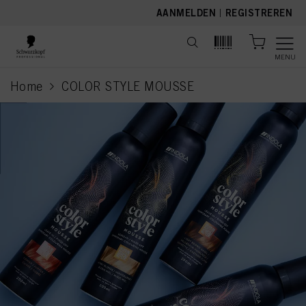
text.skipToContent
text.skipToNavigation
AANMELDEN
|
REGISTREREN
MENU
Home
COLOR STYLE MOUSSE
current page