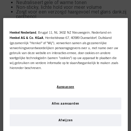
Neutraliseert gele of warme tonen
Non-sticky, lichte hold voor meer volume
Zorgt voor een verzorgd haargevoel met glans dankzij
panthenol
Beschermt tegen schade door föhnen
Houdt 1-4 wasbeurten, afhankelijk van de
poreusheid van het haar, de basis en de gebruikte
Henkel Nederland
, Brugal 11, NL 3432 NZ Nieuwegein, Nederland en
tint
Henkel AG & Co. KGaA
, Henkelstrasse 67, 40589 Duesseldorf, Duitsland
(gezamenlijk "Henkel" of "Wij"), verwerken samen als gezamenlijke
verwerkingsverantwoordelijken persoonsgegevens over u, met name over uw
gebruik van deze website en interacties ermee, door cookies en andere
soortgelijke technologieën (samen "cookies") op uw apparaat te plaatsen die
wij gebruiken om verdere informatie op te slaan/toegankelijk te maken zoals
hieronder beschreven.
Met uw toestemming zullen wij en onze partners (inclusief als
afzonderlijke
of
gezamenlijke
verwerkingsverantwoordelijken voor de verwerking zoals
Aanpassen
aangegeven in onze Gegevensbeschermingsverklaring waarnaar een link in
de voettekst, sectie "Cookies, Pixel, Fingerprints en vergelijkbare
technologieën", ook cookies gebruiken en gegevens over u verwerken om de
prestaties van deze website
te meten en te optimaliseren, om u
Alles aanvaarden
functionaliteiten te bieden die uw gebruik van deze website verbeteren
en/of voor gepersonaliseerde marketing
. Wij zullen uw gebruik van deze
website en uw commerciële interacties met ons (respectievelijk het bedrijf
Afwijzen
waarvoor u werkt) analyseren en op basis daarvan uw aankopen van onze
producten op websites van derden bijhouden, onze informatie over