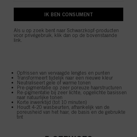
IK BEN CONSUMENT
Als u op zoek bent naar Schwarzkopf-producten
voor privégebruik, klik dan op de bovenstaande
VOORDELEN ALS RINSE-OFF
link.
APPLICATIE
Intensiveer kleur en houdbaarheid
Opfrissen van vervaagde lengtes en punten
Transformeert tijdelijk naar een nieuwe kleur
Neutraliseert gele of warme tonen
Pre-pigmentatie op zeer poreuze haarstructuren
Re-pigmentatie bij zeer lichte, opgelichte basissen
naar natuurlijke tonen
Korte inwerktijd (tot 10 minuten)
Houdt 4-20 wasbeurten, afhankelijk van de
poreusheid van het haar, de basis en de gebruikte
tint