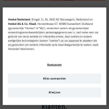
Henkel Nederland
, Brugal 11, NL 3432 NZ Nieuwegein, Nederland en
Henkel AG & Co. KGaA
, Henkelstrasse 67, 40589 Duesseldorf, Duitsland
(gezamenlijk "Henkel" of "Wij"), verwerken samen als gezamenlijke
VOEL JE GEÏNSPIREERD DOOR
verwerkingsverantwoordelijken persoonsgegevens over u, met name over uw
gebruik van deze website en interacties ermee, door cookies en andere
HET NIEUWE CHROMA ID
soortgelijke technologieën (samen "cookies") op uw apparaat te plaatsen die
wij gebruiken om verdere informatie op te slaan/toegankelijk te maken zoals
ASSORTIMENT
hieronder beschreven.
Met uw toestemming zullen wij en onze partners (inclusief als
afzonderlijke
of
gezamenlijke
verwerkingsverantwoordelijken voor de verwerking zoals
Aanpassen
aangegeven in onze Gegevensbeschermingsverklaring waarnaar een link in
de voettekst, sectie "Cookies, Pixel, Fingerprints en vergelijkbare
technologieën", ook cookies gebruiken en gegevens over u verwerken om de
prestaties van deze website
te meten en te optimaliseren, om u
Alles aanvaarden
functionaliteiten te bieden die uw gebruik van deze website verbeteren
Deze online shop is
en/of voor gepersonaliseerde marketing
. Wij zullen uw gebruik van deze
website en uw commerciële interacties met ons (respectievelijk het bedrijf
Afwijzen
exclusief voor professionele
waarvoor u werkt) analyseren en op basis daarvan uw aankopen van onze
producten op websites van derden bijhouden, onze informatie over
bedrijfsentiteiten bijhouden en individuele profielen over u aanmaken die
klanten.
verrijkt kunnen worden met gegevens die van derden en andere websites