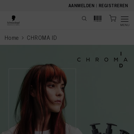
text.skipToContent
text.skipToNavigation
AANMELDEN
|
REGISTREREN
MENU
Home
CHROMA ID
current page