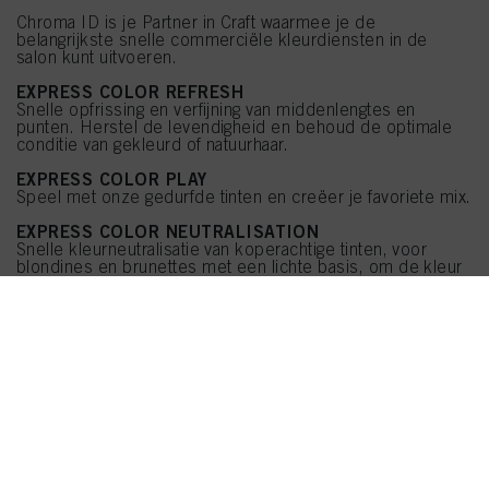
Chroma ID is je Partner in Craft waarmee je de
belangrijkste snelle commerciële kleurdiensten in de
salon kunt uitvoeren.
EXPRESS COLOR REFRESH
Snelle opfrissing en verfijning van middenlengtes en
punten. Herstel de levendigheid en behoud de optimale
conditie van gekleurd of natuurhaar.
EXPRESS COLOR PLAY
Speel met onze gedurfde tinten en creëer je favoriete mix.
EXPRESS COLOR NEUTRALISATION
Snelle kleurneutralisatie van koperachtige tinten, voor
blondines en brunettes met een lichte basis, om de kleur
fris en koel te houden.
SHOP NOW
NIEUWE
Kom vandaag nog meer te weten over de
CHROMA ID
lijn en ontdek hoe je de kleurintensiteit van
het haar van je klant kunt maximaliseren in onze
eAcademy
.