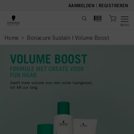
text.skipToContent
text.skipToNavigation
AANMELDEN
|
REGISTREREN
MENU
Home
Bonacure Sustain | Volume Boost
current page