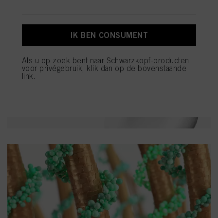
gebruikt, met name over hun bewaarperiode, kunt u de gedetailleerde
informatie over elke cookie raadplegen door hieronder op "aanpassen" te
klikken.
IK BEN CONSUMENT
Als u op "Cookie-instellingen" klikt, kunt u meer informatie vinden over de
verwerking van uw gegevens / het gebruik van cookies en deze toestaan voor
een of meer van de hierboven genoemde doeleinden. Door op "Alles
Als u op zoek bent naar Schwarzkopf-producten
aanvaarden" te klikken, gaat u akkoord met het gebruik van cookies en met
voor privégebruik, klik dan op de bovenstaande
de verwerking van uw persoonsgegevens voor alle hierboven vermelde
link.
doeleinden. Als u op "Afwijzen" klikt, worden alleen cookies gebruikt die
technisch noodzakelijk zijn om u deze website aan te kunnen bieden..