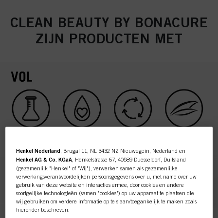
CLEAN BEAUTY BY BONACURE
ZIJN PRODUCTEN MET
Henkel Nederland
, Brugal 11, NL 3432 NZ Nieuwegein, Nederland en
Henkel AG & Co. KGaA
, Henkelstrasse 67, 40589 Duesseldorf, Duitsland
(gezamenlijk "Henkel" of "Wij"), verwerken samen als gezamenlijke
verwerkingsverantwoordelijken persoonsgegevens over u, met name over uw
gebruik van deze website en interacties ermee, door cookies en andere
soortgelijke technologieën (samen "cookies") op uw apparaat te plaatsen die
wij gebruiken om verdere informatie op te slaan/toegankelijk te maken zoals
hieronder beschreven.