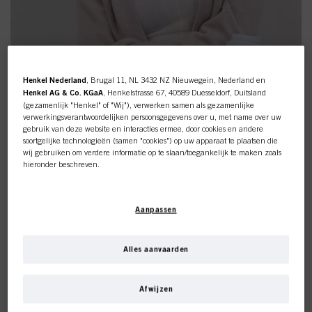
Henkel Nederland
, Brugal 11, NL 3432 NZ Nieuwegein, Nederland en
Henkel AG & Co. KGaA
, Henkelstrasse 67, 40589 Duesseldorf, Duitsland
(gezamenlijk "Henkel" of "Wij"), verwerken samen als gezamenlijke
verwerkingsverantwoordelijken persoonsgegevens over u, met name over uw
gebruik van deze website en interacties ermee, door cookies en andere
soortgelijke technologieën (samen "cookies") op uw apparaat te plaatsen die
wij gebruiken om verdere informatie op te slaan/toegankelijk te maken zoals
Onze exclusieve samenwerking
hieronder beschreven.
met Suki
Met uw toestemming zullen wij en onze partners (inclusief als
afzonderlijke
of
gezamenlijke
verwerkingsverantwoordelijken voor de verwerking zoals
Aanpassen
aangegeven in onze Gegevensbeschermingsverklaring waarnaar een link in
Ontdek Suki's authentieke
de voettekst, sectie "Cookies, Pixel, Fingerprints en vergelijkbare
technologieën", ook cookies gebruiken en gegevens over u verwerken om de
schoonheidsroutine
prestaties van deze website
te meten en te optimaliseren, om u
Alles aanvaarden
functionaliteiten te bieden die uw gebruik van deze website verbeteren
Deze online shop is
en/of voor gepersonaliseerde marketing
. Wij zullen uw gebruik van deze
"Ik voelde me echt aangetrokken tot Authentic Beauty
website en uw commerciële interacties met ons (respectievelijk het bedrijf
Afwijzen
Concept omdat ze duurzaam, dierproefvrij en veganistisch
waarvoor u werkt) analyseren en op basis daarvan uw aankopen van onze
exclusief voor professionele
zijn,'' legt Suki uit. ''Hun producten zijn ontzettend
producten op websites van derden bijhouden, onze informatie over