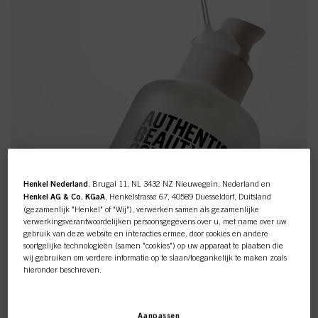
Henkel Nederland
, Brugal 11, NL 3432 NZ Nieuwegein, Nederland en
Henkel AG & Co. KGaA
, Henkelstrasse 67, 40589 Duesseldorf, Duitsland
(gezamenlijk "Henkel" of "Wij"), verwerken samen als gezamenlijke
verwerkingsverantwoordelijken persoonsgegevens over u, met name over uw
gebruik van deze website en interacties ermee, door cookies en andere
soortgelijke technologieën (samen "cookies") op uw apparaat te plaatsen die
wij gebruiken om verdere informatie op te slaan/toegankelijk te maken zoals
hieronder beschreven.
Met uw toestemming zullen wij en onze partners (inclusief als
afzonderlijke
of
gezamenlijke
verwerkingsverantwoordelijken voor de verwerking zoals
Aanpassen
aangegeven in onze Gegevensbeschermingsverklaring waarnaar een link in