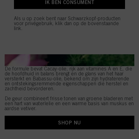
IK BEN CONSUMENT
Als u op "Cookie-instellingen" klikt, kunt u meer informatie vinden over de
verwerking van uw gegevens / het gebruik van cookies en deze toestaan voor
Als u op zoek bent naar Schwarzkopf-producten
een of meer van de hierboven genoemde doeleinden. Door op "Alles
voor privégebruik, klik dan op de bovenstaande
aanvaarden" te klikken, gaat u akkoord met het gebruik van cookies en met
link.
de verwerking van uw persoonsgegevens voor alle hierboven vermelde
doeleinden. Als u op "Afwijzen" klikt, worden alleen cookies gebruikt die
technisch noodzakelijk zijn om u deze website aan te kunnen bieden..
De formule bevat Cacay-olie, rijk aan vitamines A en E, die
de hoofdhuid in balans brengt en de glans van het haar
versterkt en Babassu-olie, bekend om zijn hydraterende
en ontstekingsremmende eigenschappen die herstel en
zachtheid bevorderen.
De geur combineert frisse tonen van groene bladeren met
een hart van waterlelie en een warme basis van muskus en
aardse vetiver.
SHOP NU