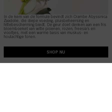
In de kern van de formule bevindt zich Crambe Abyssinica
Zaadolie, die diepe voeding, pluisbeheersing en
hittebescherming biedt. De geur doet denken aan een fris
bloemboeket van witte pioenen, rozen, freesia’s en
viooltjes, met een warme basis van muskus- en
houtachtige tonen.
SHOP NU
Premium cadeaus voor dagelijks
gebruik
Soft Vegan Clutch
In een verfijnde donker saliegroene tint is deze geliefde
clutch gemaakt van 100% gerecycled materiaal. De zachte
textuur en het veelzijdige ontwerp maken de pouch
geschikt als zowel clutch als cosmeticatas. Een cadeau-bij-