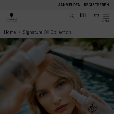
text.skipToContent
text.skipToNavigation
AANMELDEN
|
REGISTREREN
MENU
Home
Signature Oil Collection
current page