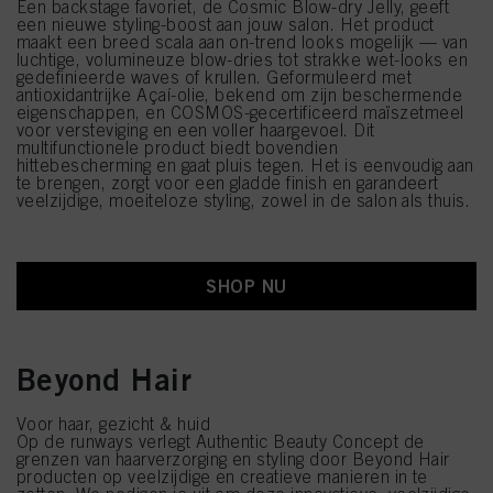
Een backstage favoriet, de Cosmic Blow-dry Jelly, geeft
een nieuwe styling-boost aan jouw salon. Het product
maakt een breed scala aan on-trend looks mogelijk — van
luchtige, volumineuze blow-dries tot strakke wet-looks en
gedefinieerde waves of krullen. Geformuleerd met
antioxidantrijke Açaí-olie, bekend om zijn beschermende
eigenschappen, en COSMOS-gecertificeerd maïszetmeel
voor versteviging en een voller haargevoel. Dit
multifunctionele product biedt bovendien
hittebescherming en gaat pluis tegen. Het is eenvoudig aan
te brengen, zorgt voor een gladde finish en garandeert
veelzijdige, moeiteloze styling, zowel in de salon als thuis.
SHOP NU
Beyond Hair
Voor haar, gezicht & huid
Op de runways verlegt Authentic Beauty Concept de
grenzen van haarverzorging en styling door Beyond Hair
producten op veelzijdige en creatieve manieren in te