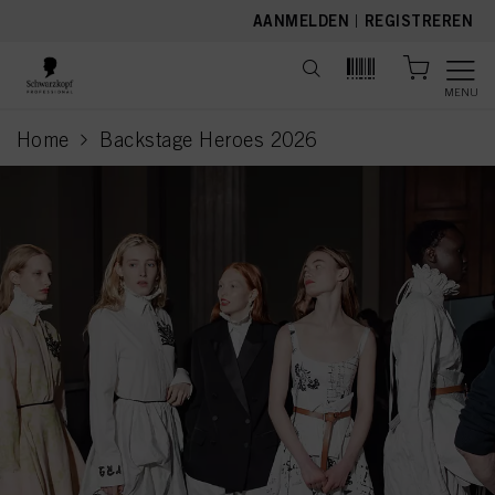
text.skipToContent
text.skipToNavigation
AANMELDEN
|
REGISTREREN
MENU
Home
Backstage Heroes 2026
current page