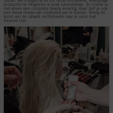
zetten. We nodigen je uit om deze innovatieve, veelzijdige
producten te integreren in jouw salonstylings. Zo creëer je
niet alleen een complete beauty-ervaring, maar durf je ook
een nieuw niveau van creativiteit aan te bieden. Breng de
kunst van de catwalk rechtstreeks naar je salon met
Beyond Hair.