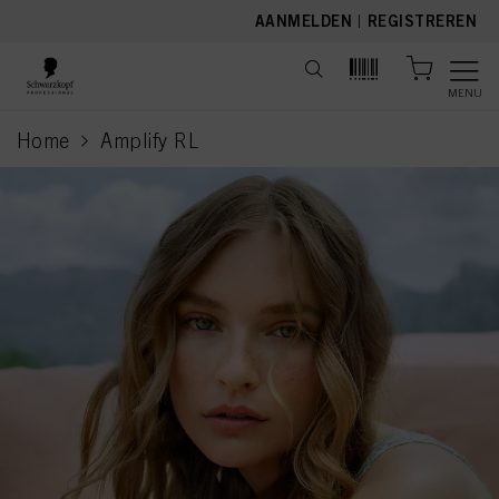
text.skipToContent
text.skipToNavigation
AANMELDEN
|
REGISTREREN
MENU
Home
Amplify RL
current page