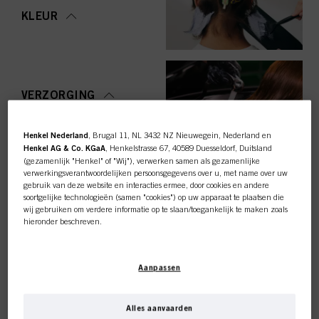
KLEUR
VERZORGING
Henkel Nederland
, Brugal 11, NL 3432 NZ Nieuwegein, Nederland en
Henkel AG & Co. KGaA
, Henkelstrasse 67, 40589 Duesseldorf, Duitsland
(gezamenlijk "Henkel" of "Wij"), verwerken samen als gezamenlijke
STYLING
verwerkingsverantwoordelijken persoonsgegevens over u, met name over uw
gebruik van deze website en interacties ermee, door cookies en andere
soortgelijke technologieën (samen "cookies") op uw apparaat te plaatsen die
wij gebruiken om verdere informatie op te slaan/toegankelijk te maken zoals
hieronder beschreven.
Met uw toestemming zullen wij en onze partners (inclusief als
afzonderlijke
of
OMVORMING
gezamenlijke
verwerkingsverantwoordelijken voor de verwerking zoals
Deze online shop is
Aanpassen
aangegeven in onze Gegevensbeschermingsverklaring waarnaar een link in
de voettekst, sectie "Cookies, Pixel, Fingerprints en vergelijkbare
exclusief voor professionele
technologieën", ook cookies gebruiken en gegevens over u verwerken om de
prestaties van deze website
te meten en te optimaliseren, om u
Alles aanvaarden
functionaliteiten te bieden die uw gebruik van deze website verbeteren