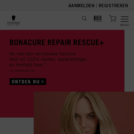
text.skipToContent
text.skipToNavigation
AANMELDEN
|
REGISTREREN
MENU