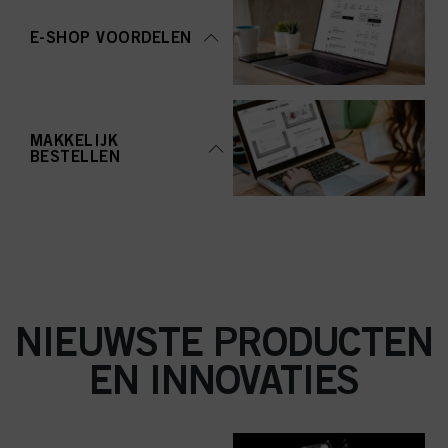
aanvaarden" te klikken, gaat u akkoord met het gebruik van cookies en met
de verwerking van uw persoonsgegevens voor alle hierboven vermelde
E-SHOP VOORDELEN
doeleinden. Als u op "Afwijzen" klikt, worden alleen cookies gebruikt die
technisch noodzakelijk zijn om u deze website aan te kunnen bieden..
MAKKELIJK
BESTELLEN
NIEUWSTE PRODUCTEN
EN INNOVATIES