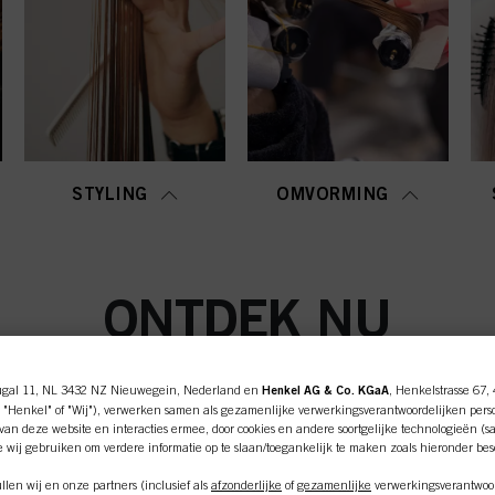
STYLING
OMVORMING
ONTDEK NU
ugal 11, NL 3432 NZ Nieuwegein, Nederland en
Henkel AG & Co. KGaA
, Henkelstrasse 67,
 "Henkel" of "Wij"), verwerken samen als gezamenlijke verwerkingsverantwoordelijken pers
an deze website en interacties ermee, door cookies en andere soortgelijke technologieën (s
e wij gebruiken om verdere informatie op te slaan/toegankelijk te maken zoals hieronder be
len wij en onze partners (inclusief als
afzonderlijke
of
gezamenlijke
verwerkingsverantwoor