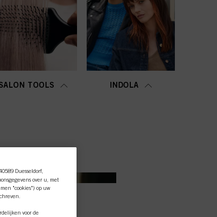
SALON TOOLS
INDOLA
 40589 Duesseldorf,
oonsgegevens over u, met
amen "cookies") op uw
schreven.
delijken voor de