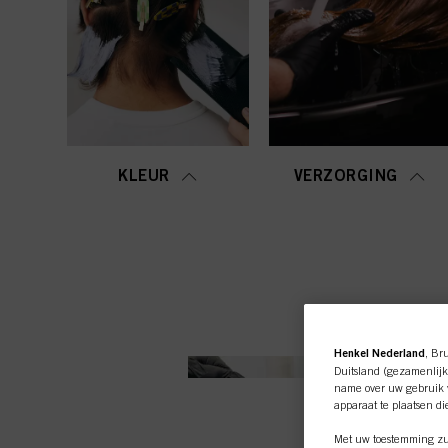
KLEUR
VERZORGING
Henkel Nederland
, Br
Duitsland (gezamenlijk
name over uw gebruik v
apparaat te plaatsen di
Met uw toestemming zul