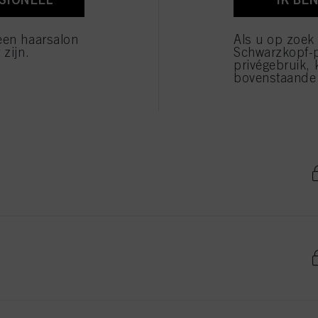
verwerking van uw persoonsgegevens voor alle hierboven vermelde doeleinden. Als u op "Afw
 die technisch noodzakelijk zijn om u deze website aan te kunnen bieden..
een haarsalon
Als u op zoek
 zijn.
Schwarzkopf-
privégebruik, 
bovenstaande 