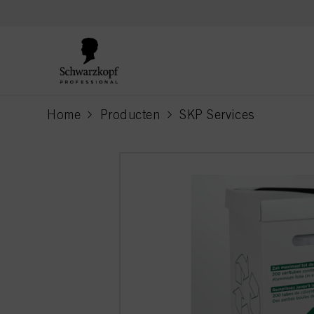
text.skipToContent
text.skipToNavigation
Home
Producten
SKP Services
current page