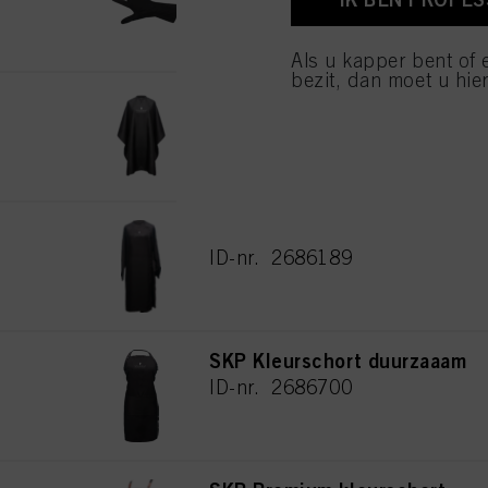
van cookies en met de 
alleen cookies gebruikt
Als u kapper bent of 
bezit, dan moet u hier
SKP Knipmantel duurzaam
ID-nr. 2772441
SKP Kimono duurzaam
ID-nr. 2686189
SKP Kleurschort duurzaaam
ID-nr. 2686700