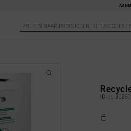
AANM
Recycl
ID-nr. 3026