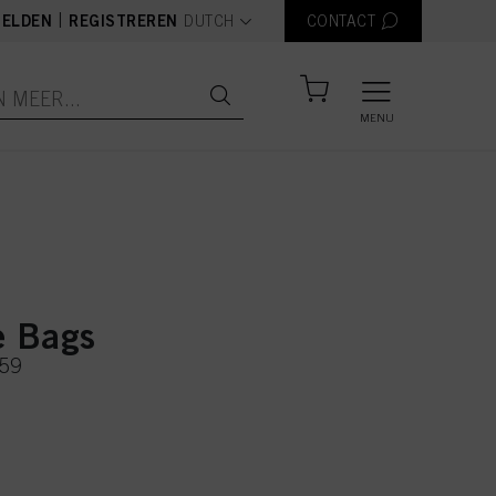
text.language
|
ELDEN
REGISTREREN
DUTCH
CONTACT
MENU
e Bags
059