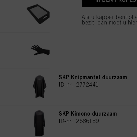
Foam Mirror
van cookies en met de 
alleen cookies gebruikt
ID-nr. 2687032
Als u kapper bent of 
bezit, dan moet u hier
Nitrile handschoenen
ID-nr. 2812377
SKP Knipmantel duurzaam
ID-nr. 2772441
SKP Kimono duurzaam
ID-nr. 2686189