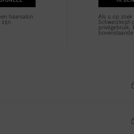
verwerking van uw persoonsgegevens voor alle hierboven vermelde doeleinden. Als u op "Afw
 die technisch noodzakelijk zijn om u deze website aan te kunnen bieden..
een haarsalon
Als u op zoek
 zijn.
Schwarzkopf-
privégebruik, 
bovenstaande 