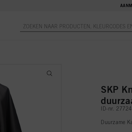
AANM
SKP Kn
duurz
ID-nr. 2772
Duurzame K