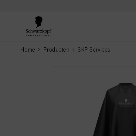
text.skipToContent
text.skipToNavigation
Home
Producten
SKP Services
current page