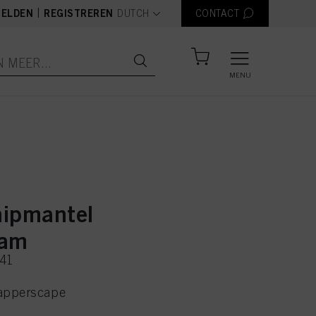
text.language
|
ELDEN
REGISTREREN
DUTCH
CONTACT
MENU
ipmantel
aam
441
apperscape