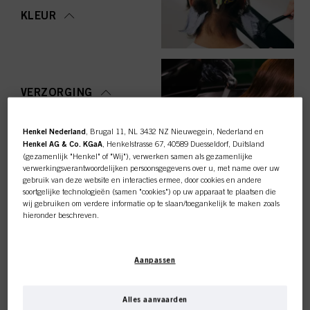
KLEUR
VERZORGING
Henkel Nederland
, Brugal 11, NL 3432 NZ Nieuwegein, Nederland en
Henkel AG & Co. KGaA
, Henkelstrasse 67, 40589 Duesseldorf, Duitsland
(gezamenlijk "Henkel" of "Wij"), verwerken samen als gezamenlijke
STYLING
verwerkingsverantwoordelijken persoonsgegevens over u, met name over uw
gebruik van deze website en interacties ermee, door cookies en andere
soortgelijke technologieën (samen "cookies") op uw apparaat te plaatsen die
wij gebruiken om verdere informatie op te slaan/toegankelijk te maken zoals
hieronder beschreven.
Met uw toestemming zullen wij en onze partners (inclusief als
afzonderlijke
of
OMVORMING
gezamenlijke
verwerkingsverantwoordelijken voor de verwerking zoals
Deze online shop is
Aanpassen
aangegeven in onze Gegevensbeschermingsverklaring waarnaar een link in
de voettekst, sectie "Cookies, Pixel, Fingerprints en vergelijkbare
exclusief voor professionele
technologieën", ook cookies gebruiken en gegevens over u verwerken om de
prestaties van deze website
te meten en te optimaliseren, om u
Alles aanvaarden
functionaliteiten te bieden die uw gebruik van deze website verbeteren