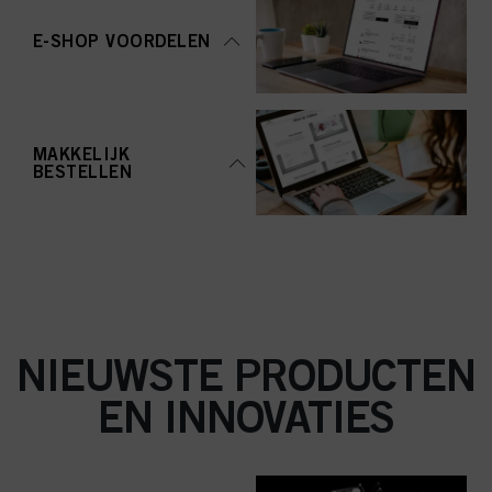
aanvaarden" te klikken, gaat u akkoord met het gebruik van cookies en met
de verwerking van uw persoonsgegevens voor alle hierboven vermelde
E-SHOP VOORDELEN
doeleinden. Als u op "Afwijzen" klikt, worden alleen cookies gebruikt die
technisch noodzakelijk zijn om u deze website aan te kunnen bieden..
MAKKELIJK
BESTELLEN
NIEUWSTE PRODUCTEN
EN INNOVATIES