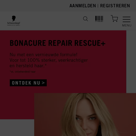
text.skipToContent
text.skipToNavigation
AANMELDEN
|
REGISTREREN
MENU