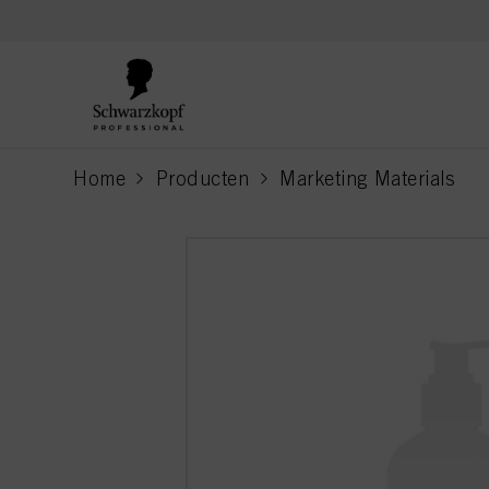
text.skipToContent
text.skipToNavigation
Home
Producten
Marketing Materials
current page