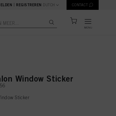
text.language
|
ELDEN
REGISTREREN
DUTCH
CONTACT
MENU
lon Window Sticker
656
indow Sticker