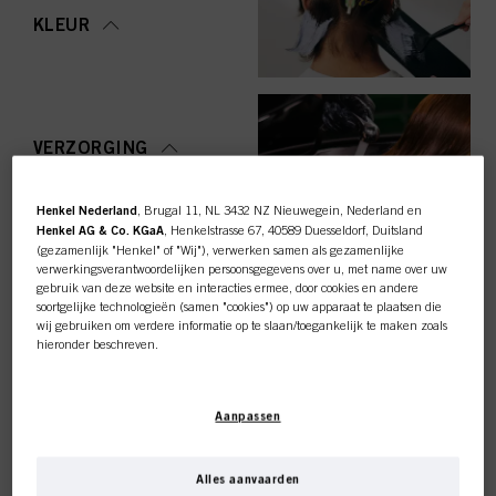
KLEUR
VERZORGING
Henkel Nederland
, Brugal 11, NL 3432 NZ Nieuwegein, Nederland en
Henkel AG & Co. KGaA
, Henkelstrasse 67, 40589 Duesseldorf, Duitsland
(gezamenlijk "Henkel" of "Wij"), verwerken samen als gezamenlijke
STYLING
verwerkingsverantwoordelijken persoonsgegevens over u, met name over uw
gebruik van deze website en interacties ermee, door cookies en andere
soortgelijke technologieën (samen "cookies") op uw apparaat te plaatsen die
wij gebruiken om verdere informatie op te slaan/toegankelijk te maken zoals
hieronder beschreven.
Met uw toestemming zullen wij en onze partners (inclusief als
afzonderlijke
of
OMVORMING
gezamenlijke
verwerkingsverantwoordelijken voor de verwerking zoals
Deze online shop is
Aanpassen
aangegeven in onze Gegevensbeschermingsverklaring waarnaar een link in
de voettekst, sectie "Cookies, Pixel, Fingerprints en vergelijkbare
exclusief voor professionele
technologieën", ook cookies gebruiken en gegevens over u verwerken om de
prestaties van deze website
te meten en te optimaliseren, om u
Alles aanvaarden
functionaliteiten te bieden die uw gebruik van deze website verbeteren