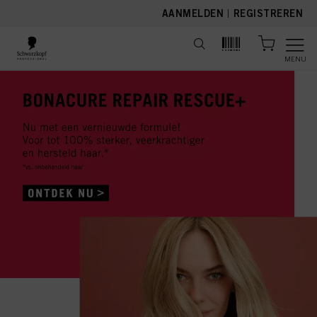
text.skipToContent
text.skipToNavigation
AANMELDEN
|
REGISTREREN
MENU