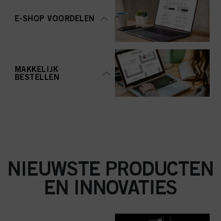
aanvaarden" te klikken, gaat u akkoord met het gebruik van cookies en met
de verwerking van uw persoonsgegevens voor alle hierboven vermelde
E-SHOP VOORDELEN
doeleinden. Als u op "Afwijzen" klikt, worden alleen cookies gebruikt die
technisch noodzakelijk zijn om u deze website aan te kunnen bieden..
MAKKELIJK
BESTELLEN
NIEUWSTE PRODUCTEN
EN INNOVATIES