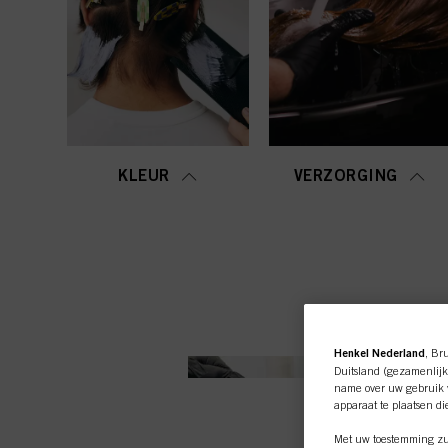
KLEUR
VERZORGING
Henkel Nederland
, Br
Duitsland (gezamenlijk
name over uw gebruik v
apparaat te plaatsen di
Met uw toestemming zul