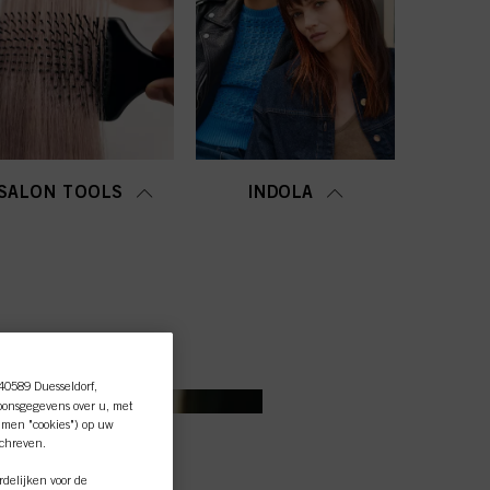
SALON TOOLS
INDOLA
 40589 Duesseldorf,
oonsgegevens over u, met
amen "cookies") op uw
schreven.
delijken voor de