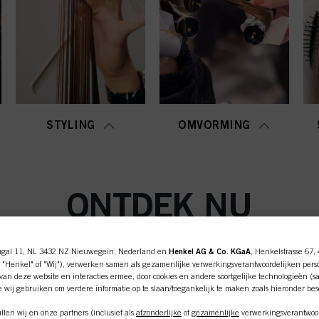
STYLING
OMVORMING
ONTDEK NU
ugal 11, NL 3432 NZ Nieuwegein, Nederland en
Henkel AG & Co. KGaA
, Henkelstrasse 67,
 "Henkel" of "Wij"), verwerken samen als gezamenlijke verwerkingsverantwoordelijken pers
an deze website en interacties ermee, door cookies en andere soortgelijke technologieën (s
e wij gebruiken om verdere informatie op te slaan/toegankelijk te maken zoals hieronder be
len wij en onze partners (inclusief als
afzonderlijke
of
gezamenlijke
verwerkingsverantwoor