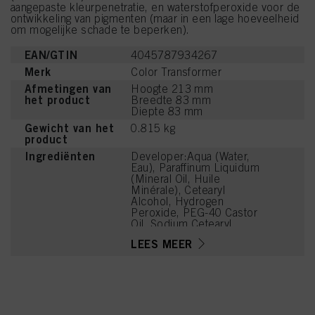
aangepaste kleurpenetratie, en waterstofperoxide voor de
ontwikkeling van pigmenten (maar in een lage hoeveelheid
om mogelijke schade te beperken).
EAN/GTIN
4045787934267
Merk
Color Transformer
Afmetingen van
Hoogte 213 mm
het product
Breedte 83 mm
Diepte 83 mm
Gewicht van het
0.815 kg
product
Ingrediënten
Developer:Aqua (Water,
Eau), Paraffinum Liquidum
(Mineral Oil, Huile
Minérale), Cetearyl
Alcohol, Hydrogen
Peroxide, PEG-40 Castor
Oil, Sodium Cetearyl
Sulfate, Etidronic Acid,
LEES MEER
Potassium Hydroxide,
2,6-Dicarboxypyridine,
Disodium Pyrophosphate,
Sodium Benzoate,
Sodium Sulfate