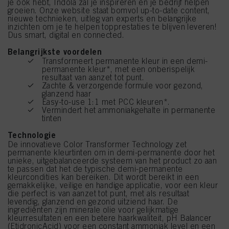
je ook hebt, Indola zal je inspireren en je bedrijf helpen
groeien. Onze website staat bomvol up-to-date content,
nieuwe technieken, uitleg van experts en belangrijke
inzichten om je te helpen topprestaties te blijven leveren!
Dus smart, digital en connected.
Belangrijkste voordelen
Transformeert permanente kleur in een demi-
permanente kleur*, met een onberispelijk
resultaat van aanzet tot punt.
Zachte & verzorgende formule voor gezond,
glanzend haar
Easy-to-use 1:1 met PCC kleuren*.
Vermindert het ammoniakgehalte in permanente
tinten
Technologie
De innovatieve Color Transformer Technology zet
permanente kleurtinten om in demi-permanente door het
unieke, uitgebalanceerde systeem van het product zo aan
te passen dat het de typische demi-permanente
kleurcondities kan bereiken. Dit wordt bereikt in een
gemakkelijke, veilige en handige applicatie, voor een kleur
die perfect is van aanzet tot punt, met als resultaat
levendig, glanzend en gezond uitziend haar. De
ingrediënten zijn minerale olie voor gelijkmatige
kleurresultaten en een betere haarkwaliteit, pH Balancer
(EtidronicAcid) voor een constant ammoniak level en een