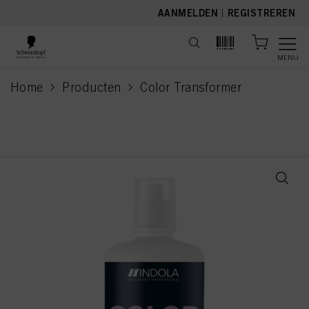
text.skipToContent
text.skipToNavigation
AANMELDEN
|
REGISTREREN
MENU
Home
Producten
Color Transformer
current page