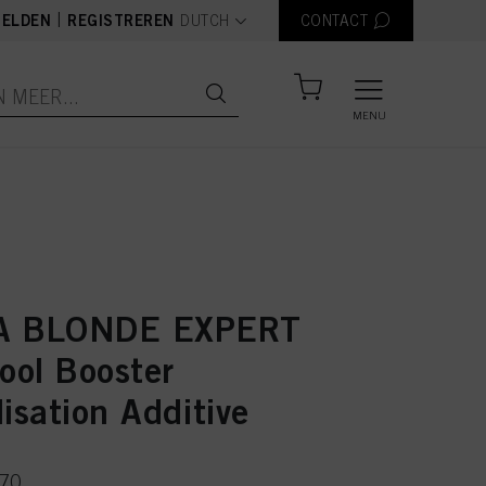
text.language
|
ELDEN
REGISTREREN
DUTCH
CONTACT
MENU
A BLONDE EXPERT
ool Booster
isation Additive
670