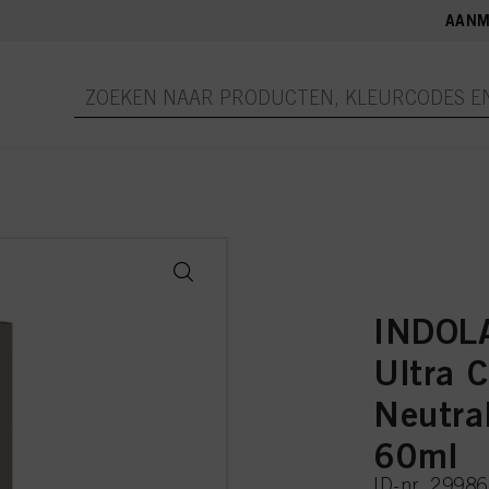
AANM
INDOL
Ultra C
Neutral
60ml
ID-nr. 2998