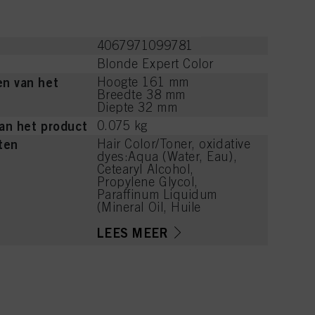
ik van cookies en deze
kkoord met het gebruik
ijzen" klikt, worden
4067971099781
Blonde Expert Color
n van het
Hoogte 161 mm
Breedte 38 mm
Diepte 32 mm
an het product
0.075 kg
ten
Hair Color/Toner, oxidative
dyes:Aqua (Water, Eau),
Cetearyl Alcohol,
Propylene Glycol,
Paraffinum Liquidum
(Mineral Oil, Huile
Minérale), Ceteareth-20,
Bis-Diisopropanolamino-
LEES MEER
PG-Propyl
Dimethicone/Bis-Isobutyl
PEG-14 Copolymer,
Phenoxyethanol, Steareth-
100, Tetrasodium EDTA,
Glyceryl Stearate,