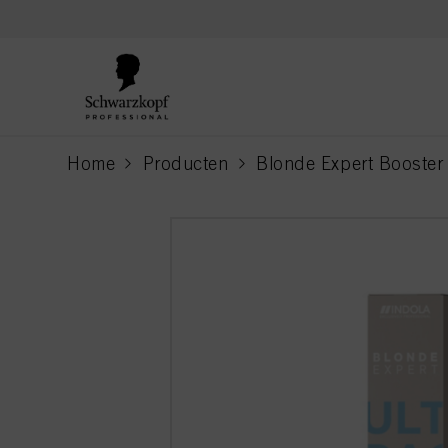
text.skipToContent
text.skipToNavigation
Home
Producten
Blonde Expert Booster
current page