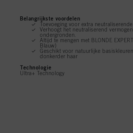
Als u op "Cookie-instel
toestaan voor een of m
van cookies en met de 
Belangrijkste voordelen
alleen cookies gebruikt
Toevoeging voor extra neutraliserende
Verhoogt het neutraliserend vermogen
ondergronden.
Altijd te mengen met BLONDE EXPERT 
Blauw)
Geschikt voor natuurlijke basiskleur
donkerder haar
Technologie
Ultra+ Technology