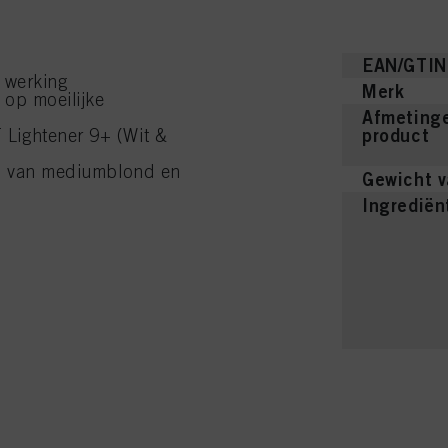
lingen" klikt, kunt u meer informatie vinden over de verwerking van uw gegevens / het gebru
eer van de hierboven genoemde doeleinden. Door op "Alles aanvaarden" te klikken, gaat u a
verwerking van uw persoonsgegevens voor alle hierboven vermelde doeleinden. Als u op "Afw
EAN/GTIN
 die technisch noodzakelijk zijn om u deze website aan te kunnen bieden..
 werking
Merk
 op moeilijke
Afmetinge
product
Lightener 9+ (Wit &
en van mediumblond en
Gewicht v
Ingrediën