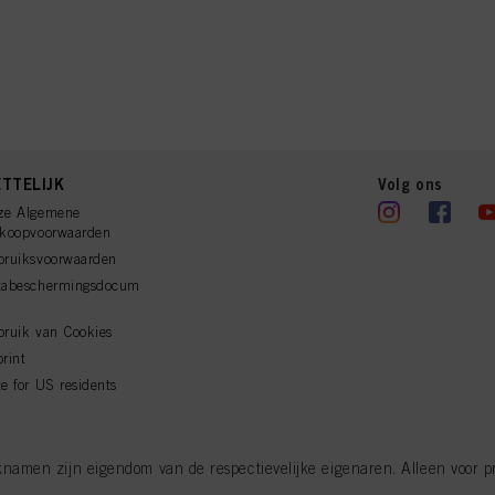
TTELIJK
Volg ons
ze Algemene
rkoopvoorwaarden
bruiksvoorwaarden
tabeschermingsdocum
ruik van Cookies
rint
e for US residents
men zijn eigendom van de respectievelijke eigenaren. Alleen voor pro