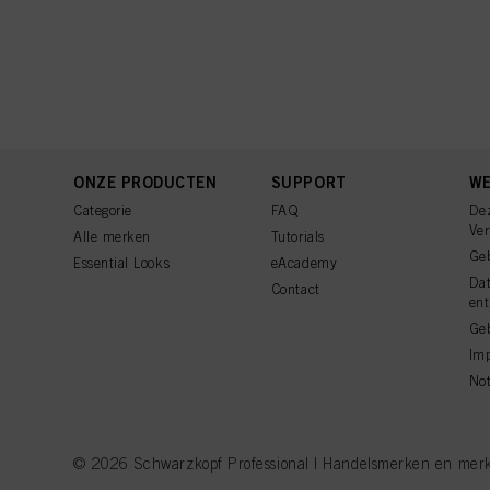
ONZE PRODUCTEN
SUPPORT
WE
Categorie
FAQ
De
Ve
Alle merken
Tutorials
Ge
Essential Looks
eAcademy
Da
Contact
ent
Geb
Imp
Not
© 2026 Schwarzkopf Professional | Handelsmerken en merkna