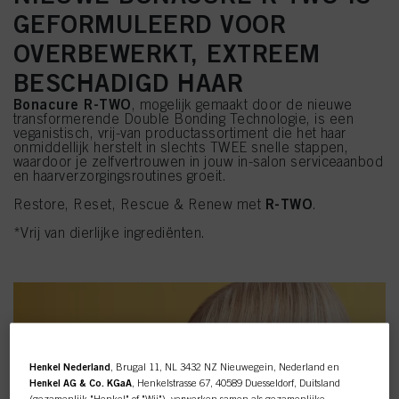
GEFORMULEERD VOOR
OVERBEWERKT, EXTREEM
BESCHADIGD HAAR
Bonacure R-TWO
, mogelijk gemaakt door de nieuwe
transformerende Double Bonding Technologie, is een
veganistisch, vrij-van productassortiment die het haar
onmiddellijk herstelt in slechts TWEE snelle stappen,
waardoor je zelfvertrouwen in jouw in-salon serviceaanbod
en haarverzorgingsroutines groeit.
R-TWO
Restore, Reset, Rescue & Renew met
.
*Vrij van dierlijke ingrediënten.
Henkel Nederland
, Brugal 11, NL 3432 NZ Nieuwegein, Nederland en
Henkel AG & Co. KGaA
, Henkelstrasse 67, 40589 Duesseldorf, Duitsland
(gezamenlijk "Henkel" of "Wij"), verwerken samen als gezamenlijke