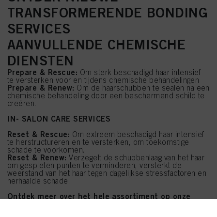
TRANSFORMERENDE BONDING
SERVICES
AANVULLENDE CHEMISCHE
DIENSTEN
Prepare & Rescue:
Om sterk beschadigd haar intensief
te versterken voor en tijdens chemische behandelingen
Prepare & Renew:
Om de haarschubben te sealen na een
chemische behandeling door een beschermend schild te
creëren.
IN- SALON CARE SERVICES
Reset & Rescue:
Om extreem beschadigd haar intensief
te herstructureren en te versterken, om toekomstige
schade te voorkomen.
Reset & Renew:
Verzegelt de schubbenlaag van het haar
om gespleten punten te verminderen, versterkt de
weerstand van het haar tegen dagelijkse stressfactoren en
herhaalde schade.
Ontdek meer over het hele assortiment op onze
website
.