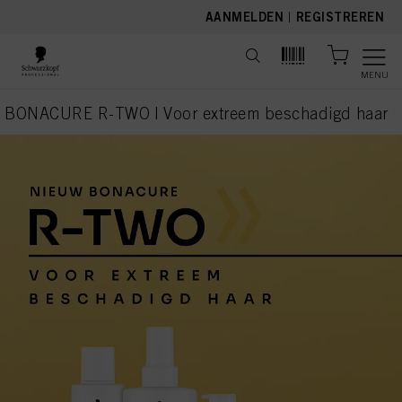
text.skipToContent
text.skipToNavigation
AANMELDEN
|
REGISTREREN
MENU
BONACURE R-TWO | Voor extreem beschadigd haar
current page