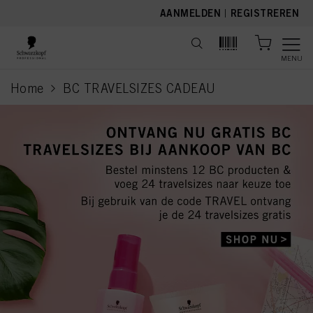
text.skipToContent
text.skipToNavigation
AANMELDEN
|
REGISTREREN
MENU
Home
BC TRAVELSIZES CADEAU
current page