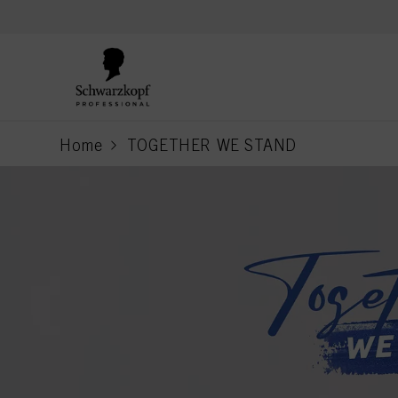
text.skipToContent
text.skipToNavigation
Home
TOGETHER WE STAND
current page