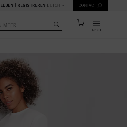
text.language
|
ELDEN
REGISTREREN
DUTCH
CONTACT
MENU