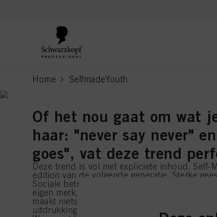
text.skipToContent
text.skipToNavigation
Home
SelfmadeYouth
current page
Of het nou gaat om wat je
haar: "never say never" en
goes", vat deze trend per
Deze trend is vol met expliciete inhoud. Self-
edition van de volgende generatie. Sterke gees
Sociale betrokkenheid. Edginess en empatie. 
eigen merk, maar ik ben niet getekend door he
maakt niets uit. Vierlettige woorden— zoals h
uitdrukking van onszelf. Uniek. Verschillend.