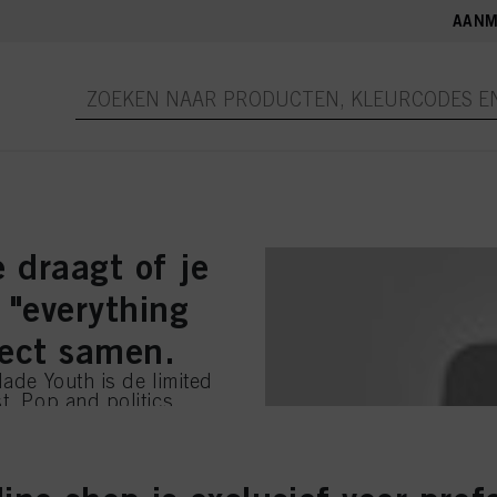
AANM
 draagt of je
 "everything
fect samen.
Made Youth is de limited
t. Pop and politics.
Non-follower. Ik ben mijn
t merk. Geen likes? Dat
aar — zijn een
 Updated op je gezicht.