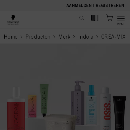
text.skipToContent
text.skipToNavigation
AANMELDEN
|
REGISTREREN
MENU
Home
Producten
Merk
Indola
CREA-MIX
current page