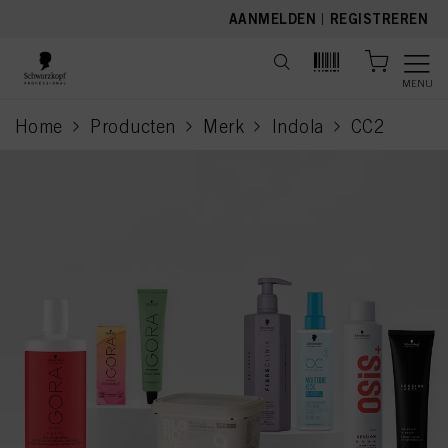
text.skipToContent
text.skipToNavigation
AANMELDEN
|
REGISTREREN
MENU
Home
Producten
Merk
Indola
CC2
current page