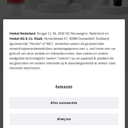
Henkel Nederland
, Brugal 11, NL 3432 NZ Nieuwegein, Nederland en
Henkel AG & Co. KGaA
, Henkelstrasse 67, 40589 Duesseldorf, Duitsland
(gezamenlijk "Henkel" of "Wij"), verwerken samen als gezamenlijke
Deze online shop is
verwerkingsverantwoordelijken persoonsgegevens over u, met name over uw
gebruik van deze website en interacties ermee, door cookies en andere
soortgelijke technologieën (samen "cookies") op uw apparaat te plaatsen die
exclusief voor professionele
wij gebruiken om verdere informatie op te slaan/toegankelijk te maken zoals
hieronder beschreven.
klanten.
Met uw toestemming zullen wij en onze partners (inclusief als
afzonderlijke
of
gezamenlijke
verwerkingsverantwoordelijken voor de verwerking zoals
Aanpassen
aangegeven in onze Gegevensbeschermingsverklaring waarnaar een link in
de voettekst, sectie "Cookies, Pixel, Fingerprints en vergelijkbare
technologieën", ook cookies gebruiken en gegevens over u verwerken om de
IK BEN PROFESSIONEEL
prestaties van deze website
te meten en te optimaliseren, om u
Alles aanvaarden
functionaliteiten te bieden die uw gebruik van deze website verbeteren
Producten
en/of voor gepersonaliseerde marketing
. Wij zullen uw gebruik van deze
Als u kapper bent of een haarsalon bezit, dan
Relevantie
website en uw commerciële interacties met ons (respectievelijk het bedrijf
moet u hier zijn.
Afwijzen
waarvoor u werkt) analyseren en op basis daarvan uw aankopen van onze
producten op websites van derden bijhouden, onze informatie over