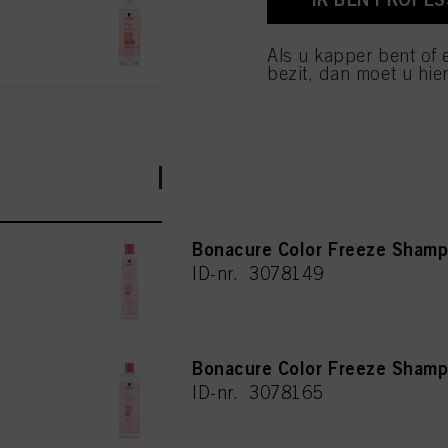
van cookies en met de 
ID-nr. 3069127
alleen cookies gebruikt
Als u kapper bent of 
bezit, dan moet u hier
BC Bonacure Color 
Bonacure Color Freeze Sham
ID-nr. 3078149
Bonacure Color Freeze Sham
ID-nr. 3078165