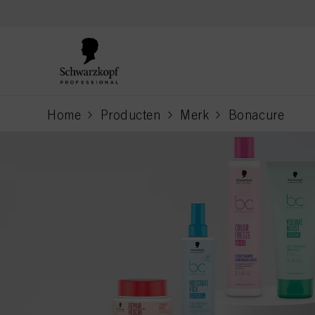
text.skipToContent
text.skipToNavigation
Home
Producten
Merk
Bonacure
current page