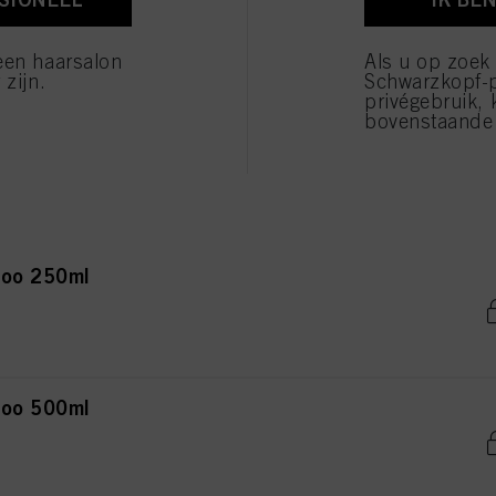
verwerking van uw persoonsgegevens voor alle hierboven vermelde doeleinden. Als u op "Afw
 die technisch noodzakelijk zijn om u deze website aan te kunnen bieden..
een haarsalon
Als u op zoek
 zijn.
Schwarzkopf-
privégebruik, 
bovenstaande 
Freeze
poo 250ml
poo 500ml