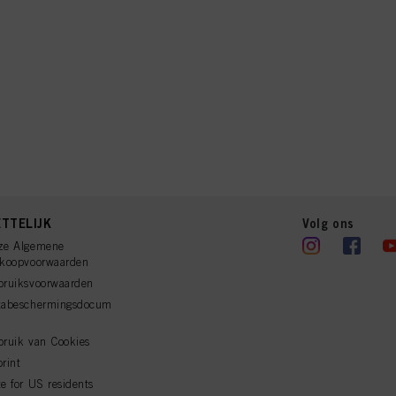
TTELIJK
Volg ons
ze Algemene
rkoopvoorwaarden
bruiksvoorwaarden
tabeschermingsdocum
ruik van Cookies
rint
e for US residents