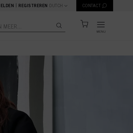
text.language
|
ELDEN
REGISTREREN
DUTCH
CONTACT
MENU