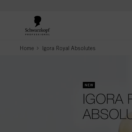
text.skipToContent
text.skipToNavigation
Home
Igora Royal Absolutes
current page