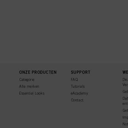
ONZE PRODUCTEN
SUPPORT
WE
Categorie
FAQ
De
Ve
Alle merken
Tutorials
Ge
Essential Looks
eAcademy
Da
Contact
ent
Geb
Imp
Not