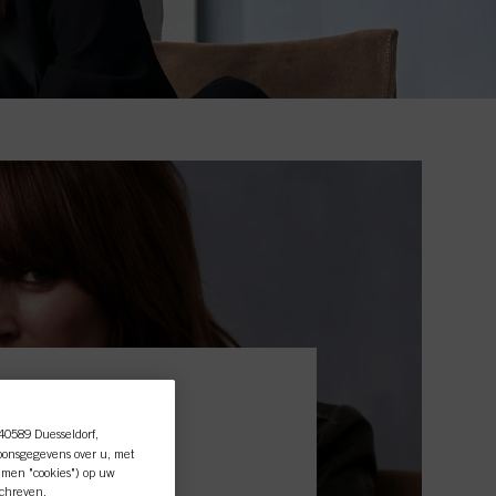
essionele
 40589 Duesseldorf,
oonsgegevens over u, met
amen "cookies") op uw
schreven.