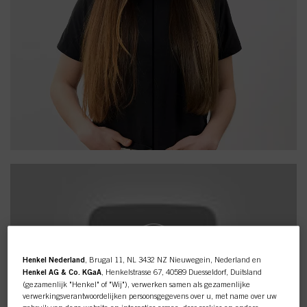
Henkel Nederland
, Brugal 11, NL 3432 NZ Nieuwegein, Nederland en
Henkel AG & Co. KGaA
, Henkelstrasse 67, 40589 Duesseldorf, Duitsland
(gezamenlijk "Henkel" of "Wij"), verwerken samen als gezamenlijke
verwerkingsverantwoordelijken persoonsgegevens over u, met name over uw