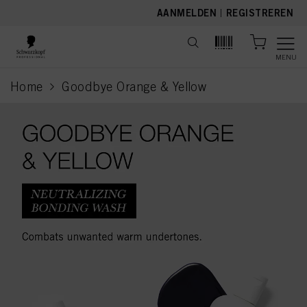
text.skipToContent
text.skipToNavigation
AANMELDEN
|
REGISTREREN
MENU
Home
Goodbye Orange & Yellow
current page