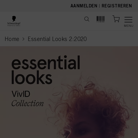
text.skipToContent
text.skipToNavigation
AANMELDEN
|
REGISTREREN
MENU
Home
Essential Looks 2:2020
current page