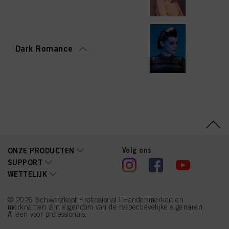
een of meer van de hierboven genoemde doeleinden. Door op "Alles
aanvaarden" te klikken, gaat u akkoord met het gebruik van cookies en met
de verwerking van uw persoonsgegevens voor alle hierboven vermelde
doeleinden. Als u op "Afwijzen" klikt, worden alleen cookies gebruikt die
technisch noodzakelijk zijn om u deze website aan te kunnen bieden..
Dark Romance
Volg ons
ONZE PRODUCTEN
SUPPORT
WETTELIJK
© 2026 Schwarzkopf Professional | Handelsmerken en
merknamen zijn eigendom van de respectievelijke eigenaren.
Alleen voor professionals.