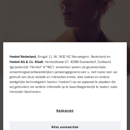
Henkel Nederland
, Brugal 11, NL 3432 NZ Nieuwegein, Nederland en
Henkel AG & Co. KGaA
, Henkelstrasse 67, 40589 Duesseldorf, Duitsland
(gezamenlijk "Henkel" of "Wij"), verwerken samen als gezamenlijke
verwerkingsverantwoordelijken persoonsgegevens over u, met name over uw
Deze online shop is
gebruik van deze website en interacties ermee, door cookies en andere
soortgelijke technologieën (samen "cookies") op uw apparaat te plaatsen die
wij gebruiken om verdere informatie op te slaan/toegankelijk te maken zoals
De VivID-collectie is een trend met een verschil: het
exclusief voor professionele
hieronder beschreven.
Schwarzkopf Professional Essential Looks-team werkte
onvermoeibaar aan het samenstellen van de AW20-trends
klanten.
in een uitdagende tijd waarin de hele wereld in crisis
Met uw toestemming zullen wij en onze partners (inclusief als
afzonderlijke
of
verkeerde (door het coronavirus). Waarom? Omdat, nu we
gezamenlijke
verwerkingsverantwoordelijken voor de verwerking zoals
de overgang naar het nieuwe normale leven maken en het
Aanpassen
aangegeven in onze Gegevensbeschermingsverklaring waarnaar een link in
levensonderhoud van kappers weer op gang komt, het
de voettekst, sectie "Cookies, Pixel, Fingerprints en vergelijkbare
creativiteit, inspiratie en educatie is die de
technologieën", ook cookies gebruiken en gegevens over u verwerken om de
kappersbranche vooruit zullen stuwen.
prestaties van deze website
te meten en te optimaliseren, om u
Alles aanvaarden
IK BEN PROFESSIONEEL