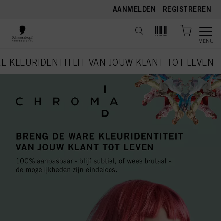
text.skipToContent
text.skipToNavigation
AANMELDEN
|
REGISTREREN
MENU
E KLEURIDENTITEIT VAN JOUW KLANT TOT LEVEN
current page