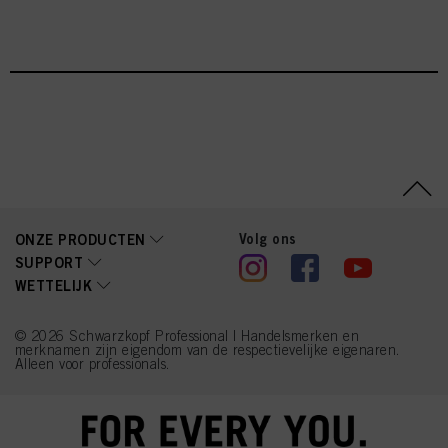
reclamecampagnes te meten en te optimaliseren.
U vindt meer informatie over de verwerking van uw gegevens in onze
Verklaring Gegevensbescherming waarnaar u een link vindt in de voettekst
(sectie "Cookies, Pixel, Vingerafdrukken en vergelijkbare technologieën"). U
kunt uw toestemming te allen tijde met werking voor de toekomst intrekken
door cookies op onze website uit te schakelen onder "Cookie-instellingen" (link
in voettekst). Voor meer informatie over de cookies die op deze website worden
gebruikt, met name over hun bewaarperiode, kunt u de gedetailleerde
informatie over elke cookie raadplegen door hieronder op "aanpassen" te
klikken.
Als u op "Cookie-instellingen" klikt, kunt u meer informatie vinden over de
verwerking van uw gegevens / het gebruik van cookies en deze toestaan voor
Volg ons
ONZE PRODUCTEN
een of meer van de hierboven genoemde doeleinden. Door op "Alles
SUPPORT
aanvaarden" te klikken, gaat u akkoord met het gebruik van cookies en met
de verwerking van uw persoonsgegevens voor alle hierboven vermelde
WETTELIJK
doeleinden. Als u op "Afwijzen" klikt, worden alleen cookies gebruikt die
technisch noodzakelijk zijn om u deze website aan te kunnen bieden..
© 2026 Schwarzkopf Professional | Handelsmerken en
merknamen zijn eigendom van de respectievelijke eigenaren.
Alleen voor professionals.