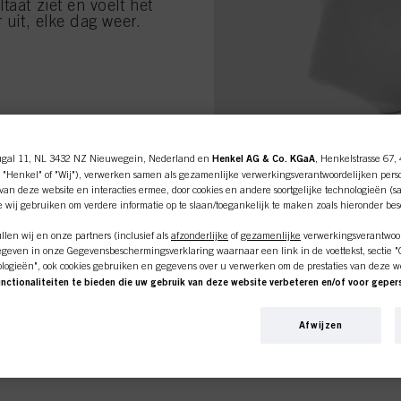
taat ziet en voelt het
 uit, elke dag weer.
ugal 11, NL 3432 NZ Nieuwegein, Nederland en
Henkel AG & Co. KGaA
, Henkelstrasse 67,
 "Henkel" of "Wij"), verwerken samen als gezamenlijke verwerkingsverantwoordelijken pers
an deze website en interacties ermee, door cookies en andere soortgelijke technologieën (s
e wij gebruiken om verdere informatie op te slaan/toegankelijk te maken zoals hieronder be
DE WETENSC
len wij en onze partners (inclusief als
afzonderlijke
of
gezamenlijke
verwerkingsverantwoor
geven in onze Gegevensbeschermingsverklaring waarnaar een link in de voettekst, sectie "Co
ologieën", ook cookies gebruiken en gegevens over u verwerken om de prestaties van deze w
Q10+
unctionaliteiten te bieden die uw gebruik van deze website verbeteren en/of voor gepe
is het zeer effecti
an deze website en uw commerciële interacties met ons (respectievelijk het bedrijf waarvoo
voorkomt. Het is essentie
ine shop is exclusief voor prof
nkopen van onze producten op websites van derden bijhouden, onze informatie over bedrijfs
stimulering van de haarb
Afwijzen
over u aanmaken die verrijkt kunnen worden met gegevens die van derden en andere website
de twee Keratines die na 
en voor gepersonaliseerde marketingdoeleinden, met name om reclame-advertenties weer te 
optimale structuur voor 
klanten.
beeld op basis van uw geïdentificeerde interesses) op deze website en andere (externe) medi
n zijn toegewezen, en om het succes van reclamecampagnes te meten en te optimaliseren.
VEGAN CARE