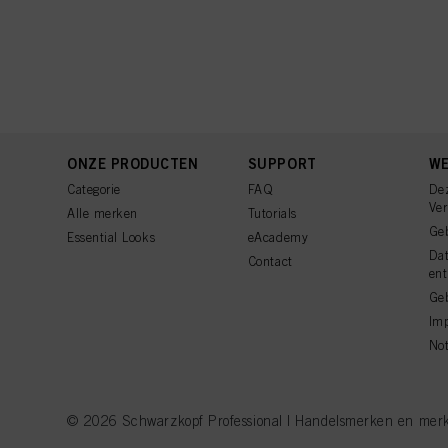
ONZE PRODUCTEN
SUPPORT
WE
Categorie
FAQ
De
Ve
Alle merken
Tutorials
Ge
Essential Looks
eAcademy
Da
Contact
ent
Geb
Imp
Not
© 2026 Schwarzkopf Professional | Handelsmerken en merkna