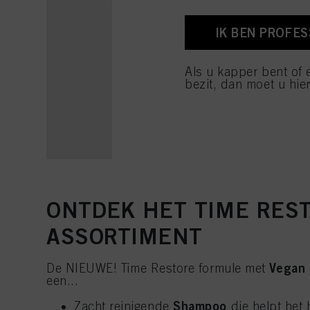
U vindt meer informati
voettekst (sectie "Cook
toekomst intrekken door
IK BEN PROFE
cookies die op deze we
raadplegen door hieron
Als u kapper bent of 
Als u op "Cookie-instel
bezit, dan moet u hier
toestaan voor een of m
van cookies en met de 
alleen cookies gebruikt
ONTDEK HET TIME RES
ASSORTIMENT
Vegan 
De NIEUWE! Time Restore formule met
een...
Shampoo
Zacht reinigende
die helpt het 