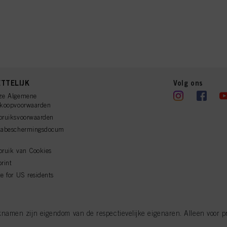
TTELIJK
Volg ons
ze Algemene
rkoopvoorwaarden
bruiksvoorwaarden
tabeschermingsdocum
ruik van Cookies
rint
e for US residents
men zijn eigendom van de respectievelijke eigenaren. Alleen voor pro