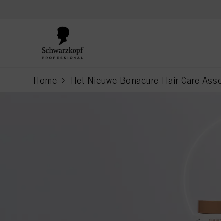
text.skipToContent
text.skipToNavigation
Home
Het Nieuwe Bonacure Hair Care Assor
current page