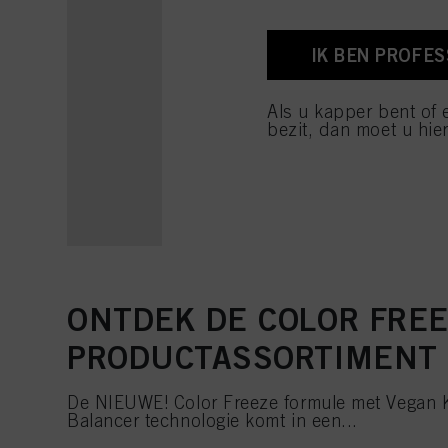
U vindt meer informati
voettekst (sectie "Cook
toekomst intrekken door
IK BEN PROFE
cookies die op deze we
raadplegen door hieron
Als u kapper bent of 
Als u op "Cookie-instel
bezit, dan moet u hier
toestaan voor een of m
van cookies en met de 
alleen cookies gebruikt
ONTDEK DE COLOR FRE
PRODUCTASSORTIMENT
De NIEUWE! Color Freeze formule met Vegan K
Balancer technologie komt in een...