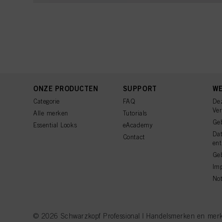
ONZE PRODUCTEN
SUPPORT
WE
Categorie
FAQ
De
Ve
Alle merken
Tutorials
Ge
Essential Looks
eAcademy
Da
Contact
ent
Geb
Imp
Not
© 2026 Schwarzkopf Professional | Handelsmerken en merkna