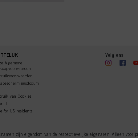
TTELIJK
Volg ons
ze Algemene
rkoopvoorwaarden
bruiksvoorwaarden
tabeschermingsdocum
ruik van Cookies
rint
e for US residents
men zijn eigendom van de respectievelijke eigenaren. Alleen voor pro