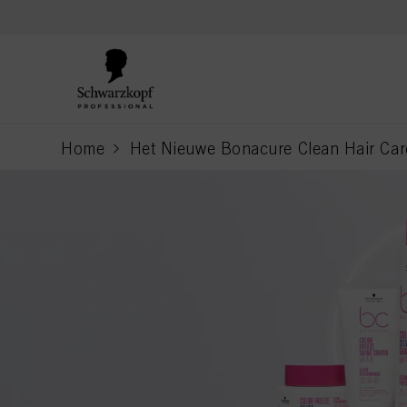
text.skipToContent
text.skipToNavigation
Home
Het Nieuwe Bonacure Clean Hair Care
current page