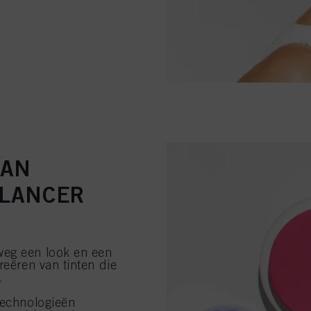
GAN
ALANCER
weg een look en een
reëren van tinten die
.
technologieën