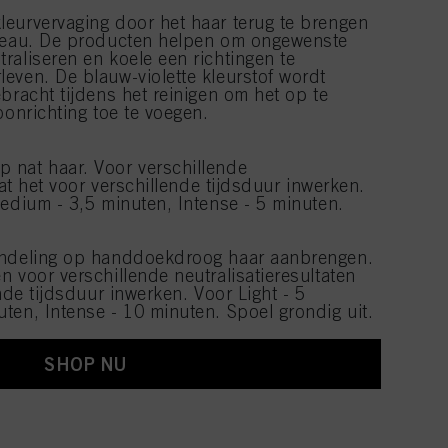
eurvervaging door het haar terug te brengen
iveau. De producten helpen om ongewenste
raliseren en koele een richtingen te
even. De blauw-violette kleurstof wordt
bracht tijdens het reinigen om het op te
oonrichting toe te voegen.
 nat haar. Voor verschillende
aat het voor verschillende tijdsduur inwerken.
Medium - 3,5 minuten, Intense - 5 minuten.
andeling op handdoekdroog haar aanbrengen.
 voor verschillende neutralisatieresultaten
ende tijdsduur inwerken. Voor Light - 5
ten, Intense - 10 minuten. Spoel grondig uit.
SHOP NU