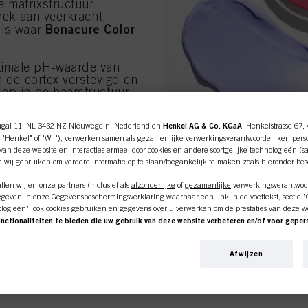
 matrixstructuur
brek aan veerkracht,
Bonacure Color
 is waar
timale pH-waarde van
n de cortex verstevigd en
iep in de haarstructuur
qualizer Technology wordt
 het een langdurige
ugal 11, NL 3432 NZ Nieuwegein, Nederland en
Henkel AG & Co. KGaA
, Henkelstrasse 67,
als föhnen.
 "Henkel" of "Wij"), verwerken samen als gezamenlijke verwerkingsverantwoordelijken pers
an deze website en interacties ermee, door cookies en andere soortgelijke technologieën (s
e wij gebruiken om verdere informatie op te slaan/toegankelijk te maken zoals hieronder be
len wij en onze partners (inclusief als
afzonderlijke
of
gezamenlijke
verwerkingsverantwoor
DE WETENSC
geven in onze Gegevensbeschermingsverklaring waarnaar een link in de voettekst, sectie "Co
ologieën", ook cookies gebruiken en gegevens over u verwerken om de prestaties van deze w
unctionaliteiten te bieden die uw gebruik van deze website verbeteren en/of voor gepe
pH 4.5 BALANCER TEC
an deze website en uw commerciële interacties met ons (respectievelijk het bedrijf waarvoo
ine shop is exclusief voor prof
calciumhydroxide om de h
nkopen van onze producten op websites van derden bijhouden, onze informatie over bedrijfs
de optimale pH van 4.5. 
Afwijzen
over u aanmaken die verrijkt kunnen worden met gegevens die van derden en andere website
ultieme 
haarmatrix voor
en voor gepersonaliseerde marketingdoeleinden, met name om reclame-advertenties weer te 
klanten.
beeld op basis van uw geïdentificeerde interesses) op deze website en andere (externe) medi
n zijn toegewezen, en om het succes van reclamecampagnes te meten en te optimaliseren.
VEGAN CARE