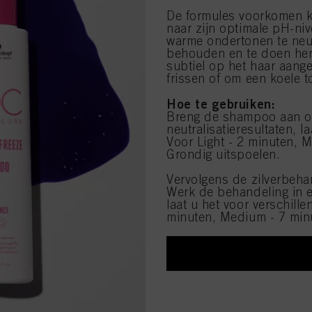
De formules voorkomen kl
naar zijn optimale pH-n
warme ondertonen te neut
behouden en te doen herl
subtiel op het haar aange
frissen of om een koele t
Hoe te gebruiken:
Breng de shampoo aan op
neutralisatieresultaten, l
Voor Light - 2 minuten, 
Grondig uitspoelen.
Vervolgens de zilverbeh
Werk de behandeling in en
laat u het voor verschill
minuten, Medium - 7 minu