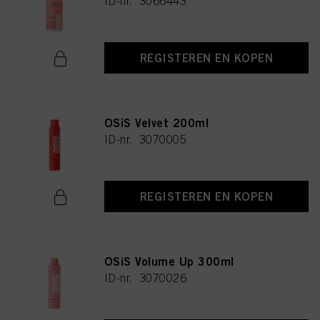
ID-nr. 3066443
Als u op "Cookie-instellingen" klikt, kunt u meer informatie vinden over de
verwerking van uw gegevens / het gebruik van cookies en deze toestaan voor
een of meer van de hierboven genoemde doeleinden. Door op "Alles
aanvaarden" te klikken, gaat u akkoord met het gebruik van cookies en met
REGISTEREN EN KOPEN
de verwerking van uw persoonsgegevens voor alle hierboven vermelde
doeleinden. Als u op "Afwijzen" klikt, worden alleen cookies gebruikt die
technisch noodzakelijk zijn om u deze website aan te kunnen bieden..
OSiS Velvet 200ml
ID-nr. 3070005
REGISTEREN EN KOPEN
OSiS Volume Up 300ml
ID-nr. 3070026