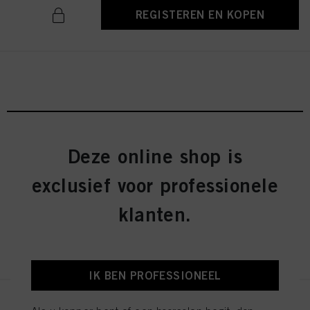
REGISTEREN EN KOPEN
Deze online shop is
Schwarzkopf Professional Heat
Mat
exclusief voor professionele
ID-nr. 3045153
klanten.
REGISTEREN EN KOPEN
IK BEN PROFESSIONEEL
Session Label The Coat 300ml