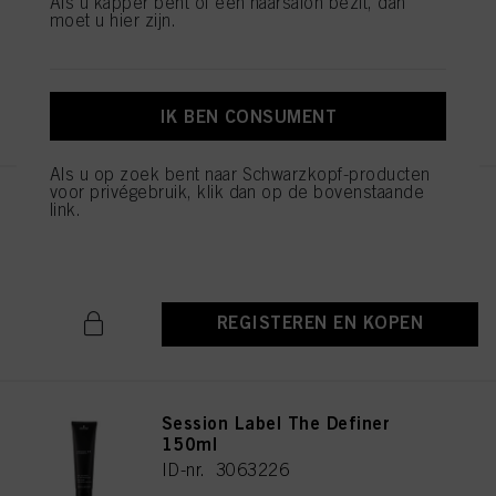
Als u kapper bent of een haarsalon bezit, dan
ID-nr. 2885535
moet u hier zijn.
REGISTEREN EN KOPEN
IK BEN CONSUMENT
Als u op zoek bent naar Schwarzkopf-producten
voor privégebruik, klik dan op de bovenstaande
Session Label The Coat 300ml
link.
ID-nr. 3063228
REGISTEREN EN KOPEN
Session Label The Definer
150ml
ID-nr. 3063226