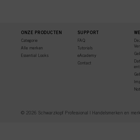
ONZE PRODUCTEN
SUPPORT
WE
Categorie
FAQ
De
Ve
Alle merken
Tutorials
Ge
Essential Looks
eAcademy
Da
Contact
ent
Geb
Imp
Not
© 2026 Schwarzkopf Professional | Handelsmerken en merkna