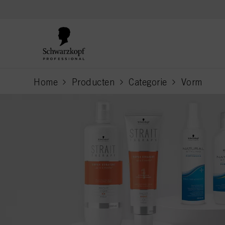
text.skipToContent
text.skipToNavigation
Home
Producten
Categorie
Vorm
current page